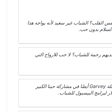
 القلب؟ الشباب غير سعيد لأنه يواجه هذا
 السلام بدون حب.
ديهم رحمة للشباب؟ لا حب للارواح التي
من خلال SCP Auctions ، ستستمر عائلة Garvey أيضًا في مشاركة حبنا الكبير
ار لبرامج البيسبول للشباب.