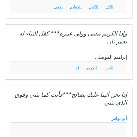
الكل
الكلام
العظيم
ضعف
وإذا الكريم مضى وولى عمره*** كفل الثناء له
بعمر ثان
إبراهيم الموصلي
الأجر
الكريم
له
إذا نحن أثينا عليك بصالح***فأنت كما نثني وفوق
الذي نثني
أبو نواس