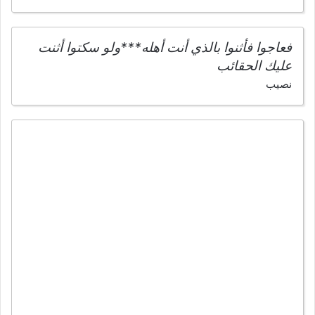
فعاجوا فأثنوا بالذي أنت أهله***ولو سكتوا أثنت
عليك الحقائب
نصيب