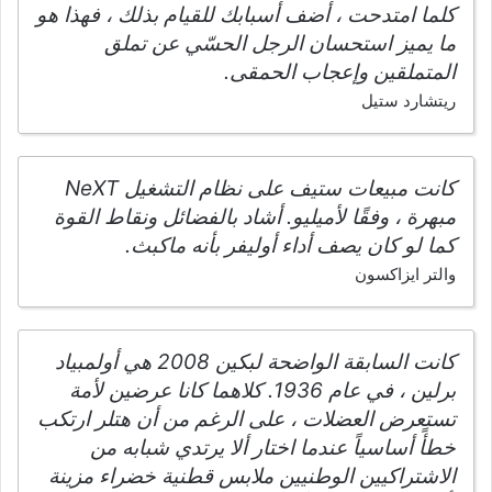
كلما امتدحت ، أضف أسبابك للقيام بذلك ، فهذا هو
ما يميز استحسان الرجل الحسّي عن تملق
المتملقين وإعجاب الحمقى.
ريتشارد ستيل
كانت مبيعات ستيف على نظام التشغيل NeXT
مبهرة ، وفقًا لأميليو. أشاد بالفضائل ونقاط القوة
كما لو كان يصف أداء أوليفر بأنه ماكبث.
والتر ايزاكسون
كانت السابقة الواضحة لبكين 2008 هي أولمبياد
برلين ، في عام 1936. كلاهما كانا عرضين لأمة
تستعرض العضلات ، على الرغم من أن هتلر ارتكب
خطأً أساسياً عندما اختار ألا يرتدي شبابه من
الاشتراكيين الوطنيين ملابس قطنية خضراء مزينة