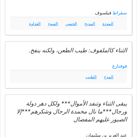
سقراط
فيلسوف
المودة
المديح
الحسن
السوء
العداوة
الثناء كالملفوف: طيب الطعن، ولكنه ينفخ.
فوفنارغ
المدح
الطيب
يبقى الثناء وتنفد الأموال*** ولكل دهر دولة
ورجال***ما نال محمدة الرجال وشكرهم***إلا
الصبور عليهم المفضال
عبد العزيز بن سليمان