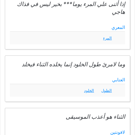
إذا أثنى علي المرء يوما*** بخير ليس في فذاك
هاجي
المعري
المرء
وما لامرئ طول الخلود إنما يخلده الثناء فيخلد
العتابي
الطول
الخلود
الثناء هو أعذب الموسيقى
لافونتين