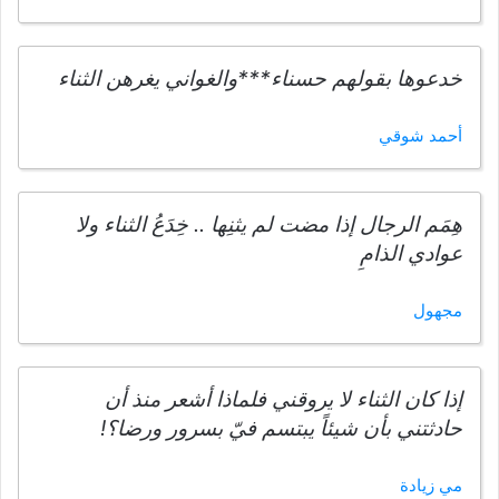
خدعوها بقولهم حسناء***والغواني يغرهن الثناء
أحمد شوقي
هِمَم الرجال إذا مضت لم يثنِها .. خِدَعُ الثناء ولا
عوادي الذامِ
مجهول
إذا كان الثناء لا يروقني فلماذا أشعر منذ أن
حادثتني بأن شيئاً يبتسم فيّ بسرور ورضا؟!
مي زيادة