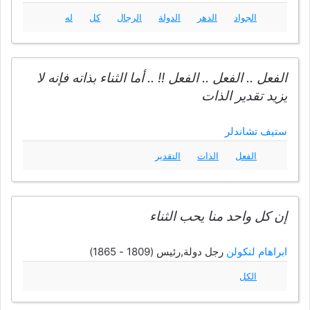
الجواد
الدهر
الدولة
الرجال
كل
له
الفعل .. الفعل .. الفعل !! .. أما الثناء بذاته فإنه لا
يزيد تقدير الذات
ستيف تشاندلر
الفعل
الذات
التقدير
إن كل واحد منا يحب الثناء
ابراهام لنكولن
رجل دولة,رئيس (1809 - 1865)
الكل