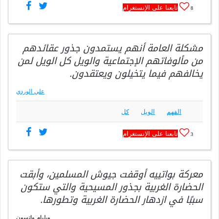
تابعنا على الإنستغرام
8
مشكلة العامة أنهم يستمدون جذور عقائدهم
من مألوفاتهم الإجتماعية والويل كل الويل لمن
يخالفهم فيما يتخيلون ويعتقدون.
علي الوردي
الفهم
الويل
كل
تابعنا على الإنستغرام
3
معركة بواتييه أوقفت جيوش المسلمين، وأبقت
الحضارة الغربية بجذور المسيحية والتي ستكون
سببًا في ازدهار الحضارة الغربية وتطورها.
ويليام واتسون