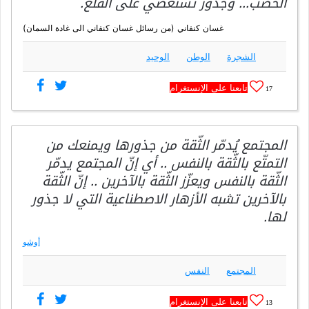
الخصب… وجذور تستعصي على القلع.
غسان كنفاني (من رسائل غسان كنفاني الى غادة السمان)
الشجرة
الوطن
الوحيد
تابعنا على الإنستغرام
17
المجتمع يُدمّر الثّقة من جذورها ويمنعك من
التمتّع بالثّقة بالنفس .. أي إنّ المجتمع يدمّر
الثّقة بالنفس ويعزّز الثّقة بالآخرين .. إنّ الثّقة
بالآخرين تشبه الأزهار الاصطناعية التي لا جذور
لها.
أوشو
المجتمع
النفس
تابعنا على الإنستغرام
13