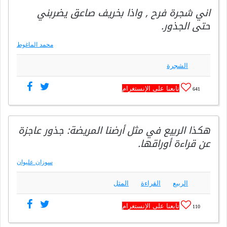
اني شجرة فرح , واذا بخريف صاعق يضربني
حتى الجذور.
محمد الماغوط
الشجرة
تابعنا على الإنستغرام
641
هكذا الربيع في مثل أرضنا المريضة: جذور عاجزة
عن قراءة أوراقها.
سوزان عليوان
الربيع
القراءة
المثل
تابعنا على الإنستغرام
110