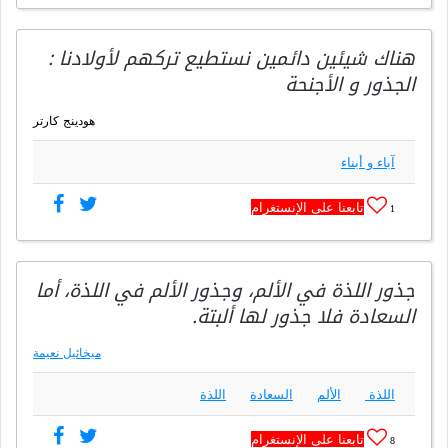
هناك شيئين دائمين نستطيع تركهم لأولادنا :
الجذور و الأجنحة
هودينج كارتر
آباء و أبناء
تابعنا على الإنستغرام
1
جذور اللذة في الألم، وجذور الألم في اللذة، أما
السعادة فلا جذور لها ألبتة.
ميخائيل نعيمة
اللذة
الألم
السعادة
اللذة
تابعنا على الإنستغرام
8