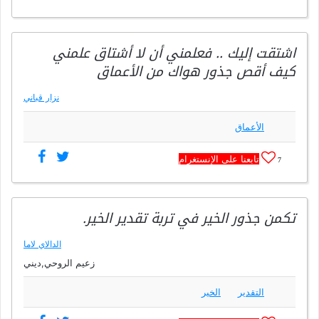
اشتقت إليك .. فعلمني أن لا أشتاق علمني
كيف أقص جذور هواك من الأعماق
نزار قباني
الأعماق
تابعنا على الإنستغرام
7
تكمن جذور الخير في تربة تقدير الخير.
الدالاي لاما
زعيم الروحي,ديني
التقدير
الخير