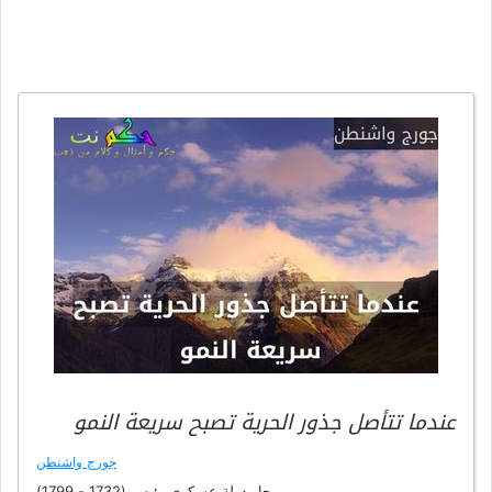
عندما تتأصل جذور الحرية تصبح سريعة النمو
جورج واشنطن
رجل دولة,عسكري,رئيس (1732 - 1799)