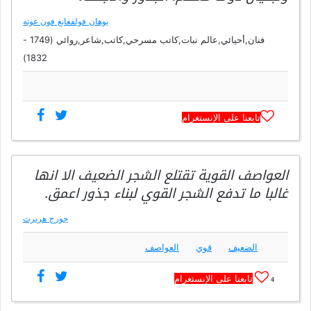
يوهان فولفغانغ فون غوته
فنان,أحيائي,عالم نبات,كاتب مسرحي,كاتب,شاعر,روائي (1749 -
1832)
تابعنا على الإنستغرام
العواصف القوية تقتلع الشجر الضعيف الا انها
غالبا ما تدفع الشجر القوي لبناء جذور اعمق.
جورج هربرت
الضعيف
قوي
العواصف
تابعنا على الإنستغرام
4