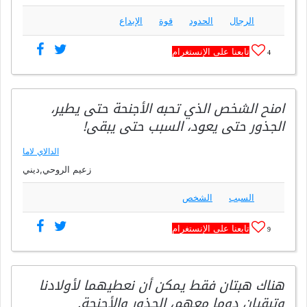
الرجال
الحدود
قوة
الإبداع
تابعنا على الإنستغرام
4
امنح الشخص الذي تحبه الأجنحة حتى يطير،
الجذور حتى يعود، السبب حتى يبقى!
الدالاي لاما
زعيم الروحي,ديني
السبب
الشخص
تابعنا على الإنستغرام
9
هناك هبتان فقط يمكن أن نعطيهما لأولادنا
وتبقيان دوما معهم، الجذور والأجنحة.