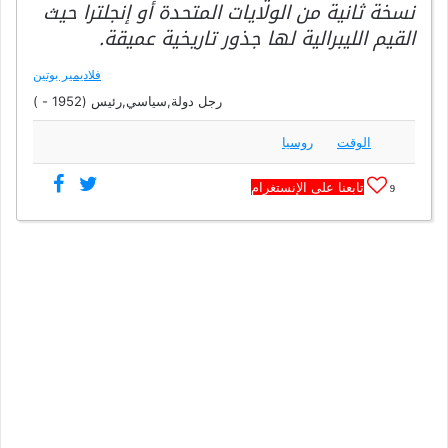
نسخة ثانية من الولايات المتحدة أو إنجلترا حيث
القيم الليبرالية لها جذور تاريخية عميقة.
فلاديمير بوتين
رجل دولة,سياسي,رئيس (1952 - )
الوقت
روسيا
تابعنا على الإنستغرام
9