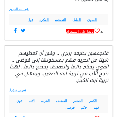
عبد الله العروي
السوق
القليل
التضحية
الفكرة
قول
تابعنا على انستغرام
30
فالجمهور بطبعه بربري .. وفور أن تعطيهم
شيئا من الحرية فهم يمسخونها إلى فوضى ..
القوي يحكم دائما والضعيف يخضع دائما.. لهذا
ينجح الأب في تربية ابنه الصغير.. ويفشل في
تربية ابنه الكبير.
تيودور هرتزل
الكبير
الصغير
الضعيف
الحرية
الأب
قوي
فهم
حكم
فوضى