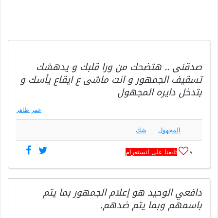
صدقنى .. هتضحك من ورا قلبك و يدهشك
تسقيف الجمهور و انت ماشى ع ايقاع يأسك و
بتدخل دايره المجهول
عمر طاهر
المجهول
شك
تابعنا على انستغرام
5
دافعي الوحيد هو إعلام الجمهور بما يتم
باسمهم وبما يتم ضدهم.