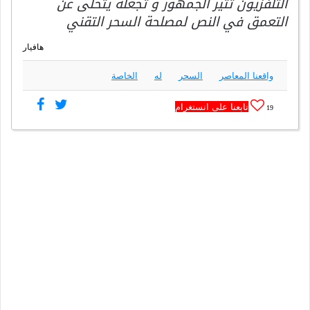
التلفزيون تثير الجمهور و تجعله يتخلى عن
التعمق في النص لمصلحة السحر التقني
هافيار
واقعنا المعاصر
السحر
له
الخاصة
تابعنا على انستغرام
19