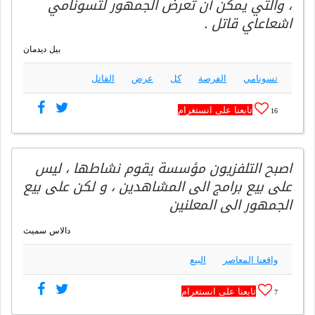
، والتي يمكن أن تعرض الجمهور لتسونامي
اشعاعاي قاتل .
بيل ديدمان
تسونامي
الفرصة
كل
عرض
القاتل
تابعنا على انستغرام
16
اصبح التلفزيون مؤسسة يقوم نشاطها ، ليس
على بيع برامج الى المشاهدين ، و لكن على بيع
الجمهور الى المعلنين
دالاس سميث
واقعنا المعاصر
البيع
تابعنا على انستغرام
7