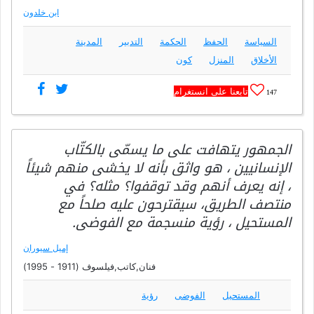
ابن خلدون
السياسة
الحفظ
الحكمة
التدبير
المدينة
الأخلاق
المنزل
كون
تابعنا على انستغرام
147
الجمهور يتهافت على ما يسمّى بالكتّاب
الإنسانيين ، هو واثق بأنه لا يخشى منهم شيئاً
، إنه يعرف أنهم وقد توقفوا؟ مثله؟ في
منتصف الطريق، سيقترحون عليه صلحاً مع
المستحيل ، رؤية منسجمة مع الفوضى.
إميل سيوران
فنان,كاتب,فيلسوف (1911 - 1995)
المستحيل
الفوضى
رؤية