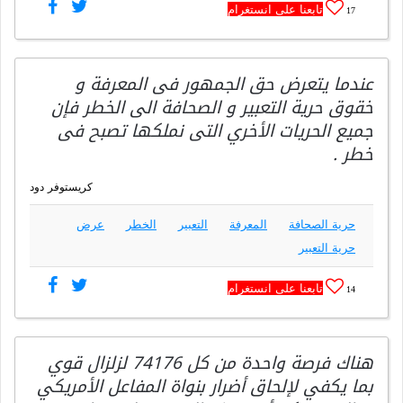
تابعنا على انستغرام
17
عندما يتعرض حق الجمهور فى المعرفة و
خقوق حرية التعبير و الصحافة الى الخطر فإن
جميع الحريات الأخري التى نملكها تصبح فى
خطر .
كريستوفر دود
حرية الصحافة
المعرفة
التعبير
الخطر
عرض
حرية التعبير
تابعنا على انستغرام
14
هناك فرصة واحدة من كل 74176 لزلزال قوي
بما يكفي لإلحاق أضرار بنواة المفاعل الأمريكي