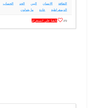
الثقافة
الإنسان
البين
الحد
الحساب
الديمقراطية
عادة
ما يقولون
تابعنا على انستغرام
272