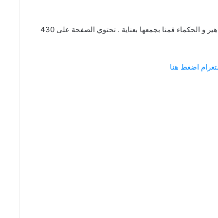
عبارات و كلام عن الحرية من اقتباسات و كلمات المشاهير و الحكماء قمنا بجمعها بعناية . تحتوي الصفحة على 430
تغرام اضغط هنا