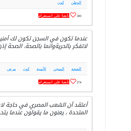
الوطن
كون
تابعنا على انستغرام
283
عندما تكون في السجن تكون لك أمني
لاتفكر بالحريةوانما بالصحة. الصحة إذ
الصحة
السجن
الأمنية
كون
مرض
تابعنا على انستغرام
274
أعتقد أن الشعب المصري في حاجة لاستع
المتحدة ، يعنون ما يقولون عندما يتح