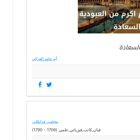
السعادة
أبو حامد الغزالي
بنجامين فرانكلين
فنان,كاتب,فيزيائي,علمي (1706 - 1790)