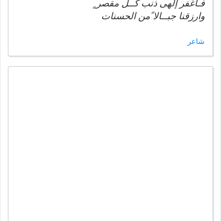
فـاغفر إلهى ذنب كــل مقصر ٍ
وارزقنا جبــالا ًمن الحسنات
شاعر