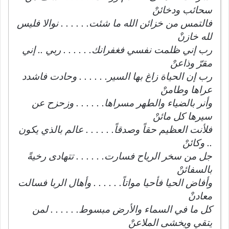
سحائب ودخائنْ
فالتمس من خزائن الله ما شئت. . . . . . نوالا فليس
لله خازنْ
رب إني ظلمت نفسي فغفرانك. . . . . . ربي .. إني
مقرّ وذاعنْ
رب إن الحياة زاغ بها السير. . . . . . وحادت فاشدد
عراها وطامنْ
وأنر بالضياء والطهر مسراها. . . . . . وزحزح عن
سيرها كل مائنْ
فلأنت العظيم حقاً وصدقاً. . . . . . عالم بالذي يكون
.. وكائنْ
جل من سخر الرياح فسارت. . . . . . تتهادى رخيةً
بالسفائنْ
وأفاض الحيا فأحيا مواتاً. . . . . . وأهال الربا فسالت
معادنْ
كل ما في السماء والأرض مبسوط. . . . . . لمن
يتقي ويخشى الملاعنْ