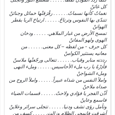
كل غائنْ
نغماتٌ كأنها نسماتٌ. . . . . . رقْرَقتْها خمائل وجنائنْ
تتندّى بها النفوس وترتاحُ. . . . . . ارتياحَ الربا بقطر
الهواتنْ
تمسح الأرض من غبار الملاهي. . . . . . ودخان
الهوى ولهو المفاتنْ
كل حرف - من لفظه – كل معنى. . . . . . من
معانيه يستثير الكوامنْ
رددته منابر وقباب. . . . . . تتعالى ورجّعتْها ملاسنْ
فأدِرْهُ يا رب ملء الأحاسيس. . . . . . وملء النهى
وملء الشواجنْ
واملأ النفس من شذاه عبيراً. . . . . . واملأ الروح من
صداه ملاحنْ
أذّن الفجر يا فؤادي ولاحتْ. . . . . . قسمات الضياء
فاسمع وعاينْ
وتأمل رؤى تشف ودنيا. . . . . . تتجلى سرائر وعلاينْ
أشرقت فانمحى الظلام وزالت. . . . . . كسف من