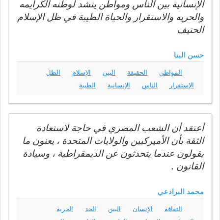
الإنسانية بين الناس ومواطن ينشد لوطنه الكرايمه
والحريه والاستقرار والحياة الطيبة في ظل الإسلام
الحنيف
حسن البنا
المواطن
الحقيقة
البين
الإسلام
الظل
الإستقرار
الناس
الإنسانية
الطيبة
أعتقد أن الشعب المصري في حاجة لاستعادة
الثقة بأن الأميركيين والولايات المتحدة ، يعنون ما
يقولون عندما يتحدثون عن الديمقراطية ، وسيادة
القانون .
محمد البرادعي
الثقافة
الإنسان
البين
الحد
الحرية