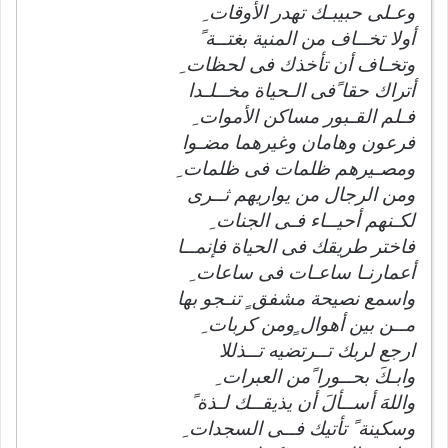
وعـلى حبيبـك تهدر الأوقات ِ
أولا تخــاف من المنية بغتــة ً
وتخـاف أن تأخذك فى لحظات ِ
أتراك حقا ًفى الـحياة مخــلـدا
فـلم القـبور مساكن الأموات ِ
فرعون وهامان وغيرهما مضـوا
ومصـيرهم ظلمات فى ظلمات ِ
ومن الرجال من يواريهم ثــرى
لكـنهم أحيــاء فـى الجنات ِ
فاختر طريقك فى الحياة فإنمــا
أعمارنـا ساعـات فى ساعات ِ
واسمع نصيحة مشفق ٍ تنـجو بها
مــن بين أهوال ٍومن كربات ِ
ارجع لربك تــرتضيه تــذللا
وابـكَ بحــورا ًمن العبرات ِ
واللهَ أســألَ أن يذيقــك لـذة ً
وسكينة ً تأتيك فــى السجدات ِ