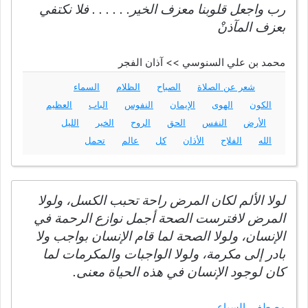
رب واجعل قلوبنا معزف الخير. . . . . . فلا نكتفي
بعزف المآذنْ
محمد بن علي السنوسي >> آذان الفجر
شعر عن الصلاة
الصباح
الظلام
السماء
الكون
الهوى
الإيمان
النفوس
الباب
العظيم
الأرض
النفس
الحق
الروح
الخير
الليل
الله
الفلاح
الأذان
كل
عالم
تحمل
لولا الألم لكان المرض راحة تحبب الكسل، ولولا
المرض لافترست الصحة أجمل نوازع الرحمة في
الإنسان، ولولا الصحة لما قام الإنسان بواجب ولا
بادر إلى مكرمة، ولولا الواجبات والمكرمات لما
كان لوجود الإنسان في هذه الحياة معنى.
مصطفى السباعي