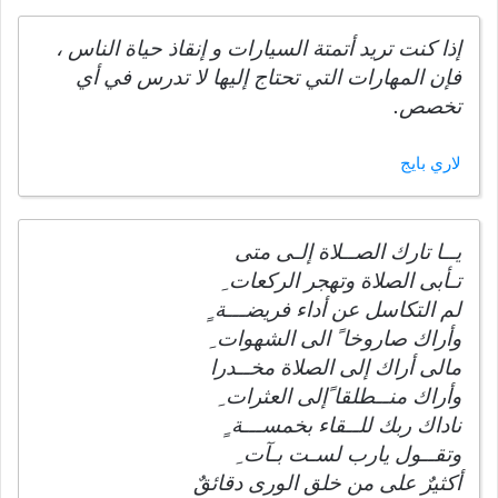
إذا كنت تريد أتمتة السيارات و إنقاذ حياة الناس ،
فإن المهارات التي تحتاج إليها لا تدرس في أي
تخصص.
لاري بايج
يــا تارك الصــلاة إلـى متى
تـأبى الصلاة وتهجر الركعات ِ
لم التكاسل عن أداء فريضـــة ٍ
وأراك صاروخا ً الى الشهوات ِ
مالى أراك إلى الصلاة مخــدرا
وأراك منــطلقا ًإلى العثرات ِ
ناداك ربك للــقاء بخمســـة ٍ
وتقــول يارب لسـت بـآت ِ
أكثيرٌ على من خلق الورى دقائقٌ