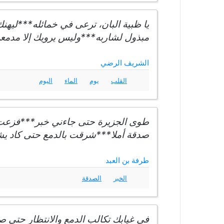
يا ظبية البان، ترعى في خمائله***ليهن
مبذول لشاربه***وليس يرويك إلا مدمعي
الشريف الرضي
القلب
يوم
الماء
اليوم
طوى الجزيرة حتى جاءني خبر***فزعت ف
صدقة أملا***شرقت بالدمع حتى كاد ي
طرفة بن العبد
الخبر
الصدقة
في غيابك تكالب الدمع والانتظار حتى صار 