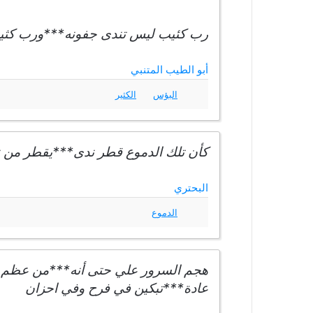
رب كئيب ليس تندى جفونه***ورب كثير 
أبو الطيب المتنبي
البؤس
الكثير
كأن تلك الدموع قطر ندى***يقطر من 
البحتري
الدموع
هجم السرور علي حتى أنه***من عظم ما
عادة***تبكين في فرح وفي احزان