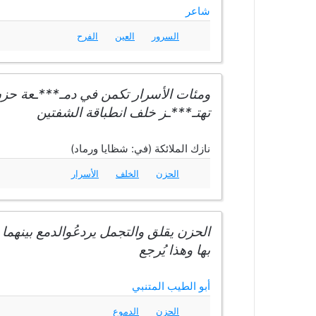
شاعر
السرور
العين
الفرح
ومئات الأسرار تكمن في دمـ***ـعة حزن
تهتـ***ـز خلف انطباقة الشفتين
نازك الملائكة (في: شظايا ورماد)
الحزن
الخلف
الأسرار
الحزن يقلق والتجمل يردعُوالدمع بينهما
بها وهذا يُرجع
أبو الطيب المتنبي
الحزن
الدموع