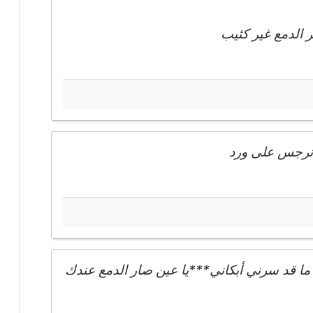
الدمع غير كئيب
نرجس على ورد
 قد سرني أبكاني***يا عين صار الدمع عندك