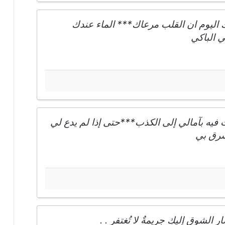
ك اليوم ان القلب مرعاك*** الماء عندك
 الباكي
يه بآمالي إلى الكذب***حتى إذا لم يدع لي
شرق بي
الشوق إليكِ جريمةٌ لا تُغتفر . .