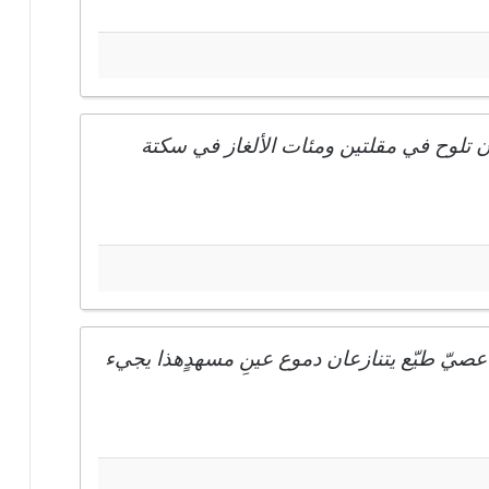
 تلوح في مقلتين ومئات الألغاز في سكتة
 عصيّ طيّع يتنازعان دموع عينِ مسهدٍهذا يجيء