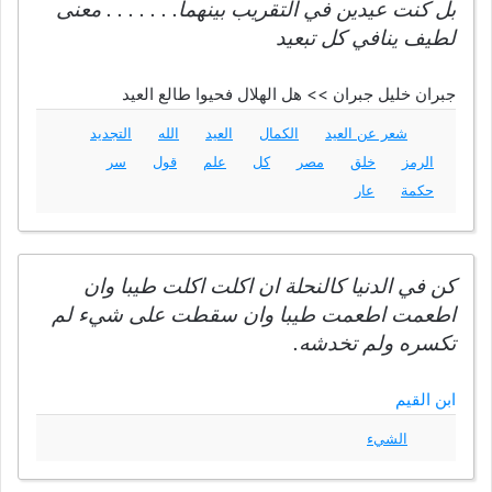
بل كنت عيدين في التقريب بينهما. . . . . . . معنى
لطيف ينافي كل تبعيد
جبران خليل جبران >> هل الهلال فحيوا طالع العيد
شعر عن العيد
الكمال
العيد
الله
التجديد
الرمز
خلق
مصر
كل
علم
قول
سر
حكمة
عار
كن في الدنيا كالنحلة ان اكلت اكلت طيبا وان
اطعمت اطعمت طيبا وان سقطت على شيء لم
تكسره ولم تخدشه.
ابن القيم
الشيء