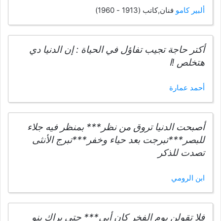
ألبير كامو
فنان,كاتب (1913 - 1960)
أكتر حاجة تجيب تفاؤل في الحياة : إن الدنيا دي
هتخلص !ا
أحمد عمارة
أصبحت الدنيا تروق من نظر*** بمنظر فيه جلاء
للبصر***تبرجت بعد حياء وخفر***تبرج الأنثى
تصدت للذكر
ابن الرومي
فلا تقولن يوم الفخر كان أبي*** حتى يراك بنو