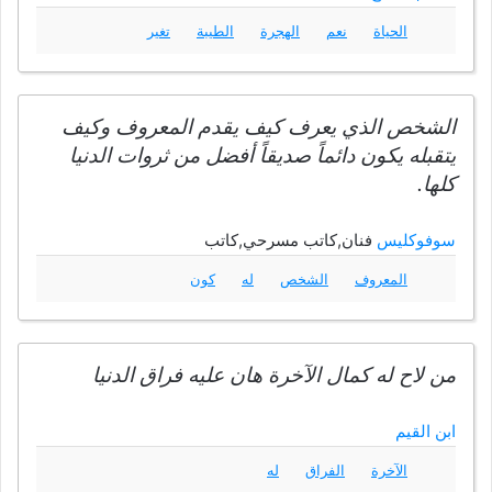
الحياة
نعم
الهجرة
الطيبة
تغير
الشخص الذي يعرف كيف يقدم المعروف وكيف
يتقبله يكون دائماً صديقاً أفضل من ثروات الدنيا
كلها.
سوفوكليس
فنان,كاتب مسرحي,كاتب
المعروف
الشخص
له
كون
من لاح له كمال الآخرة هان عليه فراق الدنيا
ابن القيم
الآخرة
الفراق
له