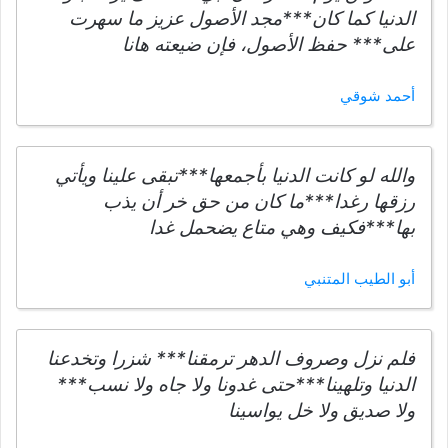
الدنيا كما كان***مجد الأصول عزيز ما سهرت
على*** حفظ الأصول، فإن ضيعته هانا
أحمد شوقي
والله لو كانت الدنيا بأجمعها***تبقى علينا ويأتي
رزقها رغدا***ما كان من حق خر أن يذب
بها***فكيف وهي متاع يضحمل غدا
أبو الطيب المتنبي
فلم نزل وصروف الدهر ترمقنا*** شزرا وتخدعنا
الدنيا وتلهينا***حتى غدونا ولا جاه ولا نسب***
ولا صديق ولا خل يواسينا