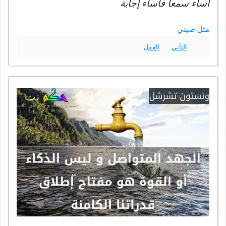
أساء سمعا فأساء إجابة
مثل صيني
التأني
العقل