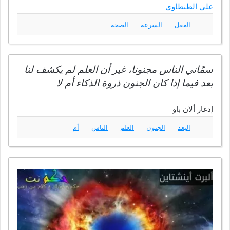
علي الطنطاوي
العقل
السرعة
الصحة
سمّاني الناس مجنونا، غير أن العلم لم يكشف لنا
بعد فيما إذا كان الجنون ذروة الذكاء أم لا
إدغار ألان باو
البعد
الجنون
العلم
الناس
أم