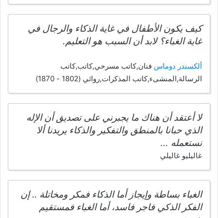
كيف يكون الأطفال في غاية الذكاء والرجال في
غاية الغباء؟ لابد أن السبب هو التعليم.
ألكسندر دوماس
فنان,كاتب مسرحي,كاتب,كاتب
الرسالة,المنشىء,كاتب المذكرات,روائي (1802 - 1870)
لا أعتقد أن هناك ما يجبرني على تصديق أن الإله
الذي حبانا بالمنطق والتفكير والذكاء يريدنا ألا
نستعمله …
غاليليو غاليلي
الغباء بساطة وإيجاز أما الذكاء فمكر ومخاتلة .. إن
الفكر الذكي فاجر فاسد، أما الغباء فمستقيم