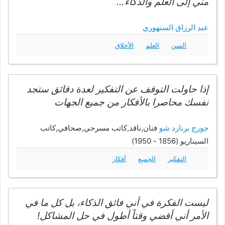
منِّي إلى العلم والذكاء…
عبد الرزاق السنهوري
السن
العلم
الأخلاق
إذا حاولت التوقف عن التفكير لعدة دقائق ستجد
نفسك محاصرا بالأفكار من جميع الجهات
جورج برنارد شو
فنان,ناقد,كاتب مسرحي,صحافي,كاتب
السيناريو (1856 - 1950)
التفكير
الجميع
أفكار
ليست الفكرة في أني فائق الذكاء، بل كل ما في
الأمر أني أقضي وقتاً أطول في حل المشاكل!