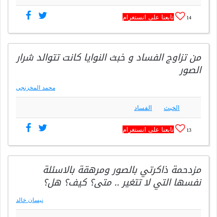
تابعنا على انستغرام
14
من تزاوج الفساد و خبث النوايا كانت تتوالد شرار
الصور
محمد المخزنجي
الخبث
الفساد
تابعنا على انستغرام
13
مزدحمة ذاكرتي بالصور ومرهقة بالاسئلة
نفسها التي لا تتغير .. متى؟ كيف؟ هل؟
نيسان خالد