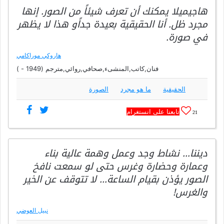
هاجيميلا يمكنك أن تعرف شيئاً من الصور. إنها
مجرد ظل. أنا الحقيقية بعيدة جداًو هذا لا يظهر
في صورة.
هاروكي موراكامي
فنان,كاتب,المنشىء,صحافي,روائي,مترجم (1949 - )
الحقيقية
ما هو مجرد
الصورة
تابعنا على انستغرام
21
ديننا… نشاط وجد وعمل وهمة عالية بناء
وعمارة وحضارة وغرس حتى لو سمعت نافخ
الصور يؤذن بقيام الساعة… لا تتوقف عن الخير
والغرس!
نبيل العوضي