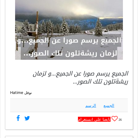
الجميع يرسم صورا عن الجميع…و لزمان
ريشةتلون تلك الصور…
نوفل Hatime
الجميع
الرسم
تابعنا على انستغرام
26