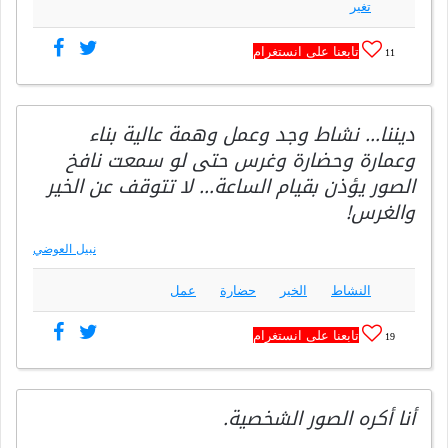
تغير
تابعنا على انستغرام
11
ديننا… نشاط وجد وعمل وهمة عالية بناء
وعمارة وحضارة وغرس حتى لو سمعت نافخ
الصور يؤذن بقيام الساعة… لا تتوقف عن الخير
والغرس!
نبيل العوضي
النشاط
الخير
حضارة
عمل
تابعنا على انستغرام
19
أنا أكره الصور الشخصية.