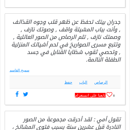
جدران بيتك تحفظ عن ظهر قلب وجوه القذائف
, وأنت بباب المشيئة واقف , وصوتك نازف ,
وصمتك نازف , تلم الرصاص من الصور العائلية ,
وتتبع مسرى الصواريخ في لحم أشيائك المنزلية
, وتحصي ثقوب شظايا القنابل في جسد
الطفلة النائمة.
سميح القاسم
الرصاص
الباب
حفظ
تابعنا على انستغرام
8
تقول أمي : لقد أحرقت مجموعة من الصور
النادرة قبل عشرين سنة بسبب فتوى المشائخ ،