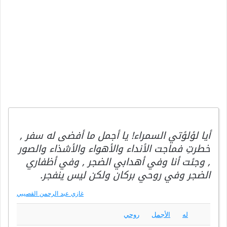
أيا لؤلؤتي السمراء! يا أجمل ما أفضى له سفر ,
خطرتِ فماجت الأنداء والأهواء والأشذاء والصور
, وجئت أنا وفي أهدابي الضجر , وفي أظفاري
الضجر وفي روحي بركان ولكن ليس ينفجر.
غازي عبد الرحمن القصيبي
له
الأجمل
روحي