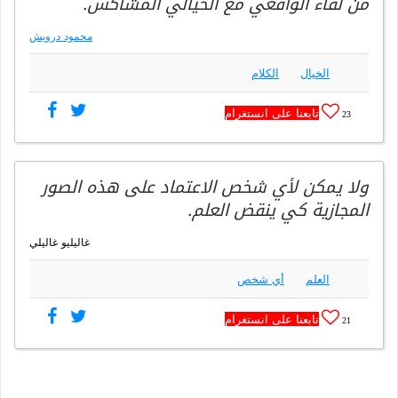
من لقاء الواقعي مع الحيالي المشاكس.
محمود درويش
الخيال
الكلام
تابعنا على انستغرام
23
ولا يمكن لأي شخص الاعتماد على هذه الصور
المجازية كي ينقض العلم.
غاليليو غاليلي
العلم
أي شخص
تابعنا على انستغرام
21