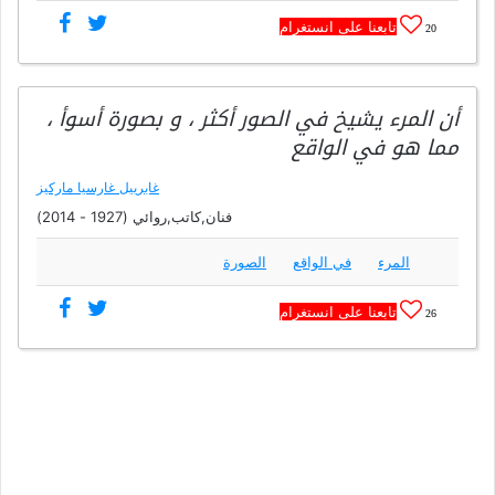
تابعنا على انستغرام
20
أن المرء يشيخ في الصور أكثر ، و بصورة أسوأ ،
مما هو في الواقع
غابرييل غارسيا ماركيز
فنان,كاتب,روائي (1927 - 2014)
المرء
في الواقع
الصورة
تابعنا على انستغرام
26