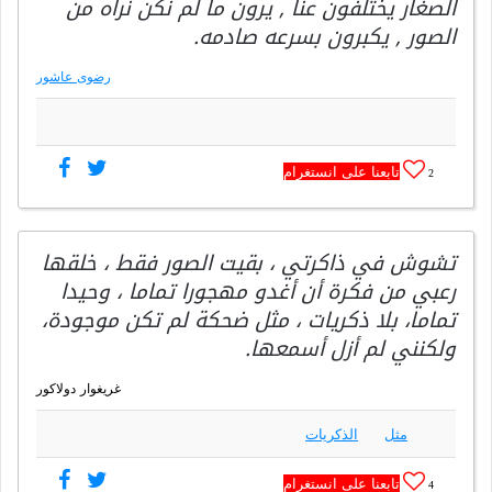
الصغار يختلفون عنا , يرون ما لم نكن نراه من
الصور , يكبرون بسرعه صادمه.
رضوى عاشور
تابعنا على انستغرام
2
تشوش في ذاكرتي ، بقيت الصور فقط ، خلقها
رعبي من فكرة أن أغدو مهجورا تماما ، وحيدا
تماما، بلا ذكريات ، مثل ضحكة لم تكن موجودة،
ولكنني لم أزل أسمعها.
غريغوار دولاكور
مثل
الذكريات
تابعنا على انستغرام
4