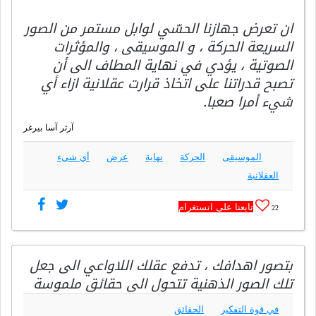
ان تعرض جهازنا الحسّي لوابل مستمر من الصور
السريعة الحركة ، و الموسيقى ، والمؤثرات
الصوتية ، يؤدي في نهاية المطاف الى أن
تصبح قدراتنا على اتخاذ قرارت عقلانية ازاء أي
شيء أمرا صعبا.
آرثر آسا بيرغر
الموسيقى
الحركة
نهاية
عرض
أي شيء
العقلانية
تابعنا على انستغرام
22
بتصور اهدافك ، تدفع عقلك اللاواعي الى جعل
تلك الصور الذهنية تتحول الى حقائق ملموسة
في قوة التفكير
الحقائق