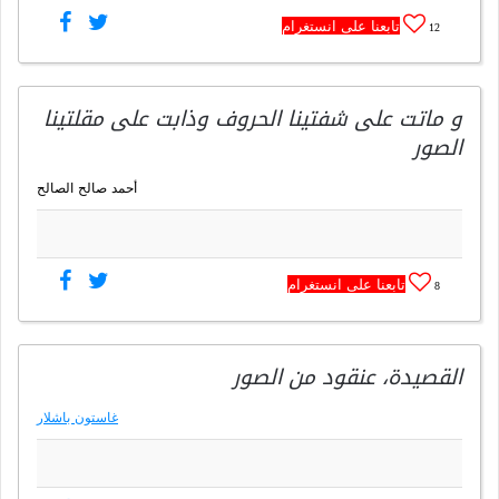
تابعنا على انستغرام
12
و ماتت على شفتينا الحروف وذابت على مقلتينا
الصور
أحمد صالح الصالح
تابعنا على انستغرام
8
القصيدة، عنقود من الصور
غاستون باشلار