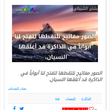
الصور مفاتيح نلتقطها لتفتح لنا أبواباً في
الذاكرة قد أغلقها النسيان.
بشاير الشيباني
الذاكرة
النسيان
فتح
تابعنا على انستغرام
31