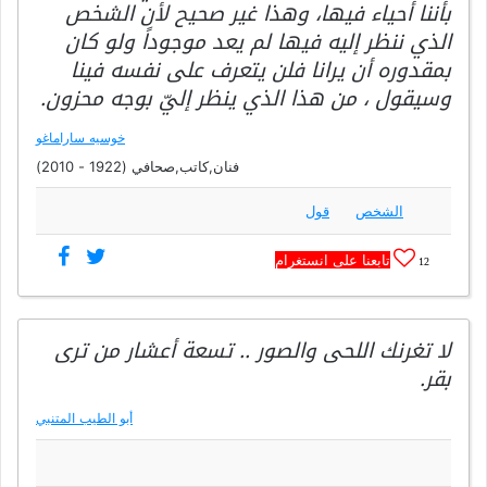
بأننا أحياء فيها، وهذا غير صحيح لأن الشخص
الذي ننظر إليه فيها لم يعد موجوداً ولو كان
بمقدوره أن يرانا فلن يتعرف على نفسه فينا
وسيقول ، من هذا الذي ينظر إليّ بوجه محزون.
خوسيه ساراماغو
فنان,كاتب,صحافي (1922 - 2010)
الشخص
قول
تابعنا على انستغرام
12
لا تغرنك اللحى والصور .. تسعة أعشار من ترى
بقر.
أبو الطيب المتنبي