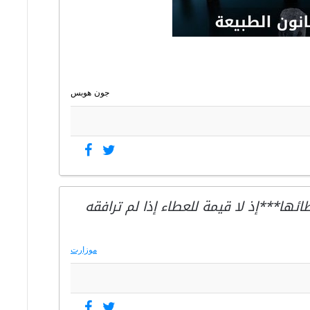
جون هوبس
ائها***إذ لا قيمة للعطاء إذا لم ترافقه
موزارت