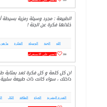
الطبيعة : مجرد وسيلة رمزية بسيطة أه
خلالها فكرة عن الجنة !
الله
الجنة
الوسيلة
الفكرة
ما هو 
تابعني على الانستغرام
390
ان كل كلمة و كل فكرة تعد بمثابة ط
داخلك ، سواء كانت ذات طبيعة سلبية أ
القدرة البشرية
الحياة
الطاقة
الكل
ال