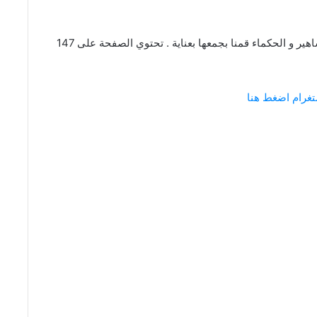
عبارات و كلام عن الطبيعة من اقتباسات و كلمات المشاهير و الحكماء قمنا بجمعها بعناية . تحتوي الصفحة على 147
تغرام اضغط هنا