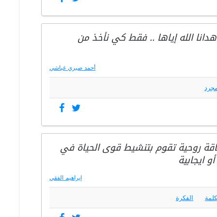
دانا الله إياها .. فقط كي نأخذ من
أحمد صبري غباشي
مجرد
اقة روحية تقوم بتنشيط قوى الحياة في
و ايجابية
إبراهيم الفقي
كلمة
الفكرة