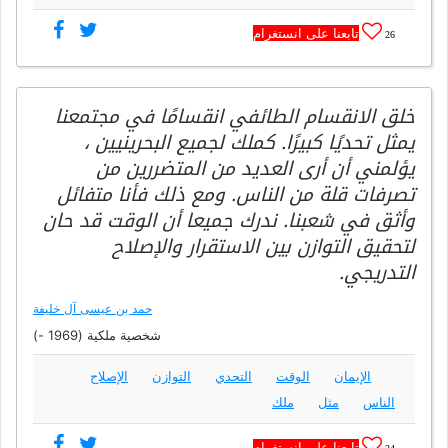
تابعنا على انستغرام
26
خلق الانقسام الطائفي انقسامًا في مجتمعنا
يمثل تحديًا كبيرًا. كملك لجميع البحرينيين ،
يؤلمني أن أرى العديد من المتضررين من
تصرفات قلة من الناس. ومع ذلك فأنا متفائل
وأثق في شعبنا. ندرك جميعا أن الوقت قد حان
لتحقيق التوازن بين الاستقرار والإصلاح
التدريجي.
حمد بن عيسى آل خليفة
شخصية ملكية (1969 -)
الإيمان
الوقت
التحدي
التوازن
الإصلاح
الناس
مثل
ملك
تابعنا على انستغرام