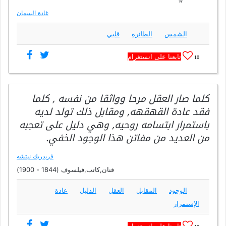
غادة السمان
الشمس
الطائرة
قلبي
تابعنا على انستغرام
10
كلما صار العقل مرحا وواثقا من نفسه , كلما
فقد عادة القهقهه, ومقابل ذلك تولد لديه
باستمرار ابتسامه روحيه, وهي دليل على تعجبه
من العديد من مفاتن هذا الوجود الخفي.
فريدريك نيتشه
فنان,كاتب,فيلسوف (1844 - 1900)
الوجود
المقابل
العقل
الدليل
عادة
الإستمرار