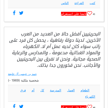
كتب
القراءة
الناس
تابعنا على انستغرام
41
البحرينيين أفضل حالا من العديد من العرب
الآخرين. لدينا دولة رفاهية ، يحصل كل فرد على
راتب سواء كان لديه عمل أم لا. الكهرباء
والمواد الغذائية مدعومة ، والمدارس والرعاية
الصحية مجانية. ونحن لا نفرق بين البحرينيين
والأجانب. نحن فخورون جدا بذلك.
حمد بن عيسى آل خليفة
شخصية ملكية (1969 -)
الطعام
العمل
المدرسة
كل
أم
فرق
الكهرباء
تابعنا على انستغرام
48