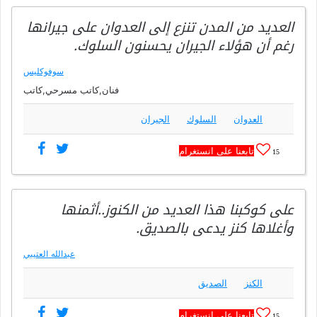
العديد من المدن تنزع إلى العدوان على جيرانها
رغم أن هؤلاء الجيران يحسنون السلوك.
سوفوكليس
فنان,كاتب مسرحي,كاتب
العدوان
السلوك
الجيران
تابعنا على انستغرام
15
على كوكبنا هذا العديد من الكنوز..أثمنها
وأغلاها كنز يدعى بالصديق.
عبدالله العتيبي
الكنز
الصديق
تابعنا على انستغرام
15