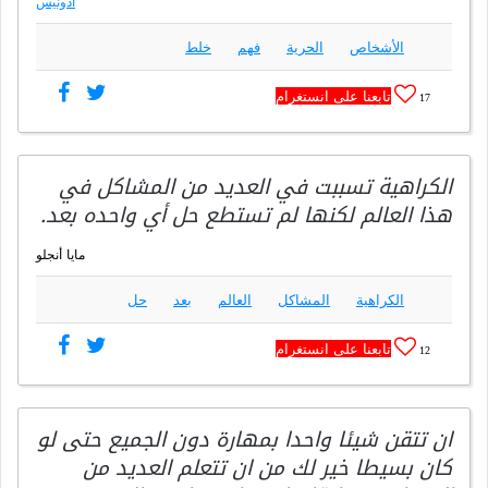
أدونيس
الأشخاص
الحرية
فهم
خلط
تابعنا على انستغرام
17
الكراهية تسببت في العديد من المشاكل في
هذا العالم لكنها لم تستطع حل أي واحده بعد.
مايا أنجلو
الكراهية
المشاكل
العالم
بعد
حل
تابعنا على انستغرام
12
ان تتقن شيئا واحدا بمهارة دون الجميع حتى لو
كان بسيطا خير لك من ان تتعلم العديد من