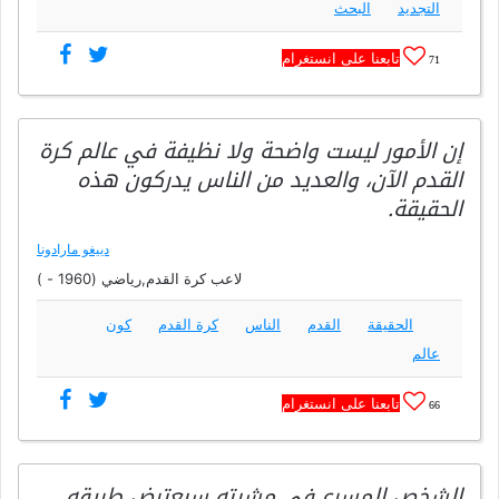
التجديد
البحث
تابعنا على انستغرام
71
إن الأمور ليست واضحة ولا نظيفة في عالم كرة
القدم الآن، والعديد من الناس يدركون هذه
الحقيقة.
دييغو مارادونا
لاعب كرة القدم,رياضي (1960 - )
الحقيقة
القدم
الناس
كرة القدم
كون
عالم
تابعنا على انستغرام
66
الشخص المسرع في مشيته سيعترض طريقه