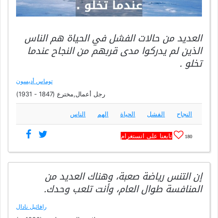
العديد من حالات الفشل في الحياة هم الناس
الذين لم يدركوا مدى قربهم من النجاح عندما
تخلو .
توماس أديسون
رجل أعمال,مخترع (1847 - 1931)
النجاح
الفشل
الحياة
الهم
الناس
تابعنا على انستغرام
180
إن التنس رياضة صعبة، وهناك العديد من
المنافسة طوال العام، وأنت تلعب وحدك.
رافائيل نادال