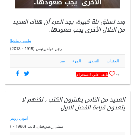
بعد تسلق تلة كبيرة، يجد المرء أن هناك العديد
من التلال الأخرى يجب صعودها.
نيلسون مانديلا
رجل دولة,رئيس (1918 - 2013)
العقبات
التحدي
المرء
بعد
تابعنا على انستغرام
47
العديد من الناس يشترون الكتب ، لكنهم لا
يتعدون قراءة الفصل الاول
أنتوني روبنز
ممثل,زعيم,فنان,كاتب (1960 - )