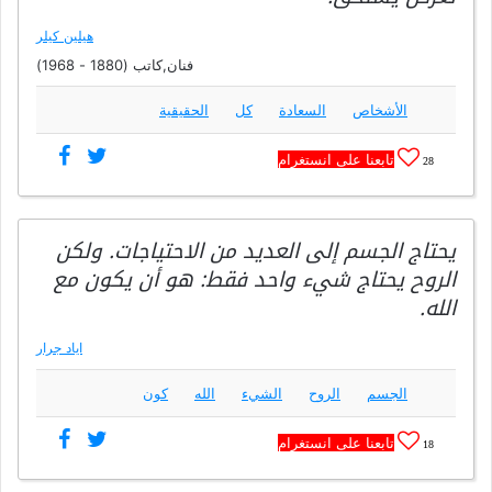
هيلين كيلر
فنان,كاتب (1880 - 1968)
الأشخاص
السعادة
كل
الحقيقية
تابعنا على انستغرام
28
يحتاج الجسم إلى العديد من الاحتياجات. ولكن
الروح يحتاج شيء واحد فقط: هو أن يكون مع
الله.
اياد جرار
الجسم
الروح
الشيء
الله
كون
تابعنا على انستغرام
18