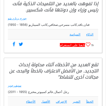
إذا تفوهت بالعديد من التلميحات الذكية فأنت
رئيس وزراء وإن دونتها فأنت شكسبير.
جورج برنارد شو
فنان,ناقد,كاتب مسرحي,صحافي,كاتب السيناريو (1856 - 1950)
الذكاء
السياسة
تابعنا على انستغرام
79
تقع العديد من الأخطاء أثناء محاولة إحداث
التجديد. من الأفضل الاعتراف بالخطأ والبحث عن
مجالات أخرى للنشاط”
ستيف جوبز
رجل أعمال,عالم كمبيوتر,مخترع (1955 - 2011)
الخطأ
التغيير
الإعتراف
الأفضل
الأخطاء