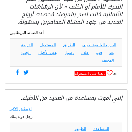
التحرك للأمام أو الخلف » لأن الرشاشات
الألمانية كانت لهم بالمرصاد فحصدت أرواح
العديد من جنود المشاة المحاصرين بسهولة.
أحد الضباط البريطانيين
الحرب العالمية الاولى
الطريق
المستحيل
الفرصة
بعد
فهم
خلف
وصول
بعض الأحيان
الجنود
المخيف
تابعنا على انستغرام
38
إنني أموت بمساعدة من العديد من الأطباء.
الإسكندر الأكبر
رجل دولة,ملك
المساعدة
الطبيب