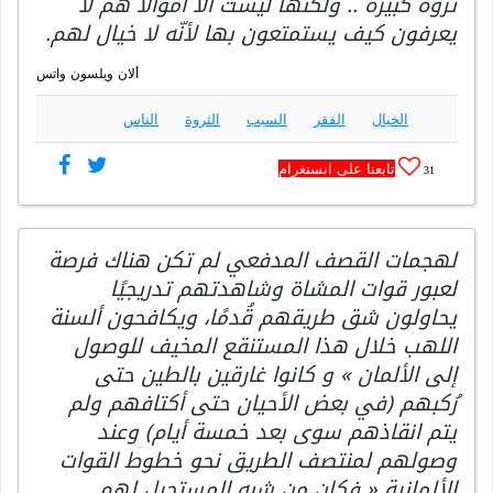
ثروة كبيرة .. ولكنّها ليست الاّ أموالا هم لا
يعرفون كيف يستمتعون بها لأنّه لا خيال لهم.
ألان ويلسون واتس
الخيال
الفقر
السبب
الثروة
الناس
تابعنا على انستغرام
31
لهجمات القصف المدفعي لم تكن هناك فرصة
لعبور قوات المشاة وشاهدتهم تدريجيًا
يحاولون شق طريقهم قُدمًا، ويكافحون ألسنة
اللهب خلال هذا المستنقع المخيف للوصول
إلى الألمان » و كانوا غارقين بالطين حتى
رُكبهم (في بعض الأحيان حتى أكتافهم ولم
يتم انقاذهم سوى بعد خمسة أيام) وعند
وصولهم لمنتصف الطريق نحو خطوط القوات
الألمانية « فكان من شبه المستحيل لهم