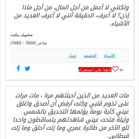
ولكنني لا أعمل من أجل المال، من أجل ماذا
إذن؟ لا أعرف، الحقيقة أنني لا أعرف العديد من
الأشياء.
صامويل بيكيت
شاعر (1906 - 1989)
الأشياء
الحقيقة
عمل
تابعنا على انستغرام
10
مات العديد من الذين أحبتتهم مرة ، مات مرات
على تخوم قلبي وكنت أرفض أن أصدق واغلق
عيني كأية بومة يؤلمها التحديق بالشمس
وليلة فتحت عيني شاهدتهم يتساقطون واحدا
تلو الآخر من طائرة عمري وما زلت أحلق وما زلت
قبطاني.