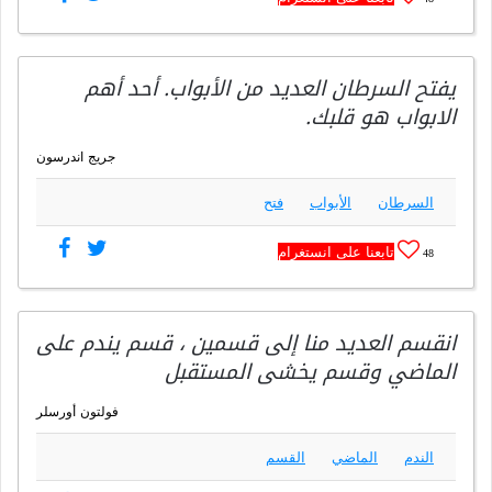
يفتح السرطان العديد من الأبواب. أحد أهم
الابواب هو قلبك.
جريج اندرسون
السرطان
الأبواب
فتح
تابعنا على انستغرام
48
انقسم العديد منا إلى قسمين ، قسم يندم على
الماضي وقسم يخشى المستقبل
فولتون أورسلر
الندم
الماضي
القسم