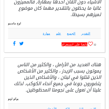
الاشياء دون اتقان احدها بمهارة, فالمميزون
غالبا ما يحظون بالتقدير مهما كان موضوع
تميزهم بسيطا.
اوج ماندينو
التقدير
الجميع
علم
مهارة
تابعنا على انستغرام
12
هناك العديد من الأرامل ، والكثير من الناس
يموتون بسبب الإيدز ، والكثير من الأشخاص
الذين قتلوا في لبنان ، والأشخاص الذين
يتضورون جوعا في جميع أنحاء الكوكب. لذلك
علينا أن نعول على نجومنا المحظوظين.
يوكو اونو
الايدز
الناس
الكثير
الأشخاص