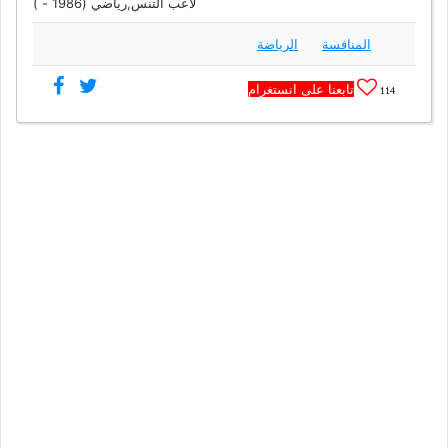
لاعب التنس,رياضي (1986 - )
المنافسة
الرياضة
تابعنا على انستغرام
114