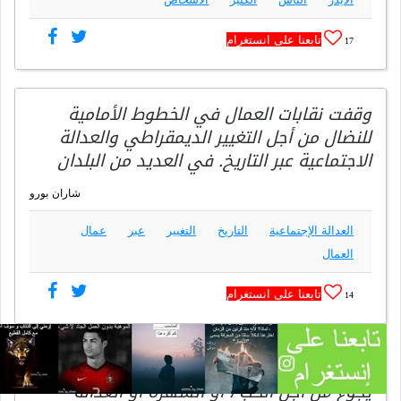
تابعنا على انستغرام
17
وقفت نقابات العمال في الخطوط الأمامية
للنضال من أجل التغيير الديمقراطي والعدالة
الاجتماعية عبر التاريخ. في العديد من البلدان
شاران بورو
العدالة الإجتماعية
التاريخ
التغيير
عبر
عمال
العمال
تابعنا على انستغرام
14
هناك العديد من الطرق للجوع. يمكن للمرء أن
يجوع من أجل الحب ، أو الشهرة أو العدالة