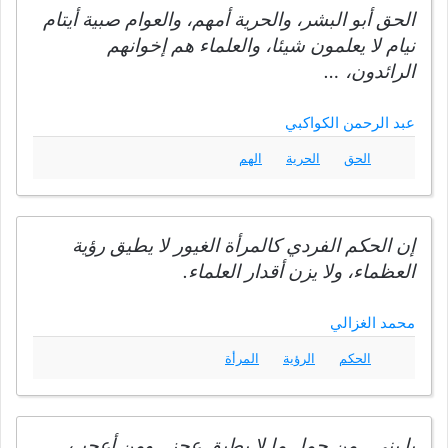
الحق أبو البشر، والحرية أمهم، والعوام صبية أيتام
نيام لا يعلمون شيئا، والعلماء هم إخوانهم
الرائدون، …
عبد الرحمن الكواكبي
الحق
الحرية
الهم
إن الحكم الفردي كالمرأة الغيور لا يطيق رؤية
العظماء، ولا يزن أقدار العلماء.
محمد الغزالي
الحكم
الرؤية
المرأة
يا بني , من حمل ما لا يطيق عجز , ومن أعجب