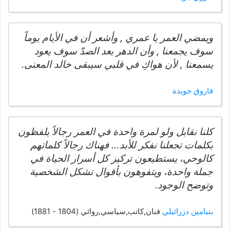
ويمضي العمر يا عمري , وأشعر أن في الأيام يوماً
سوف يجمعنا , وأن الدهر بعد الصدّ سوف يعود
يسمعنا , لأن هواكِ في قلبي سيبقى خالد المعنى.
فاروق جويدة
كلنا نقابل ولو لمرة واحدة في العمر رجالاً يلفظون
بكلمات تجعلنا نفكر للأبد… فهناك رجالاً كلماتهم
كالوحي، يستطيعون تركيز كل أسرار الحياة في
جملة واحدة، ويتفوهون بأقوال تشكل الشخصية
وتوضح الوجود.
بنيامين دزرائيلي
فنان,كاتب,سياسي,روائي (1804 - 1881)