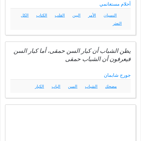
أحلام مستغانمي
النسيان
الأمر
البين
القلب
الكتاب
الكل
التعثر
يظن الشباب أن كبار السن حمقى، أما كبار السن
فيعرفون أن الشباب حمقى
جورج شابمان
مضحك
الشباب
السن
الباب
الكبار