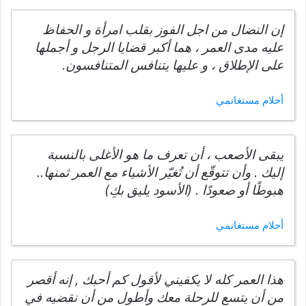
إن النضال من اجل الفوز بقلب امرأة و الحفاظ
عليه مدى العمر ، هما أكبر قضايا الرجل و أجملها
على الإطلاق ، و عليها يتنافس المتنافسون.
أحلام مستغانمي
يبقى الأصعب ، أن تعرف ما هو الأغلى بالنسبة
إليك . وأن تتوقّع أن تُغيّر الأشياء مع العمر ثمنها..
هبوطًا أو صعودًا . (الأسود يليق بكِ)
أحلام مستغانمي
هذا العمر كله لا يكفيني لأقول كم أحبك , إنه أقصر
من أن يتسع للرحلة معك وأطول من أن نقضيه في