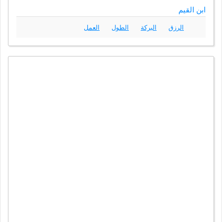
ابن القيم
الرزق
البركة
الطول
العمل