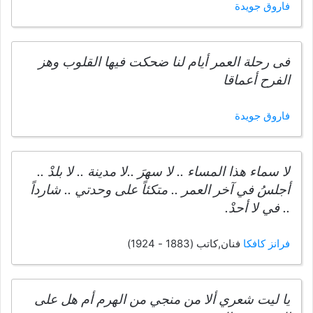
فاروق جويدة
فى رحلة العمر أيام لنا ضحكت فيها القلوب وهز
الفرح أعماقا
فاروق جويدة
لا سماء هذا المساء .. لا سهرَ ..لا مدينة .. لا بلدْ ..
أجلسُ في آخر العمر .. متكئاً على وحدتي .. شارداً
.. في لا أحدْ.
فرانز كافكا
فنان,كاتب (1883 - 1924)
يا ليت شعري ألا من منجي من الهرم أم هل على