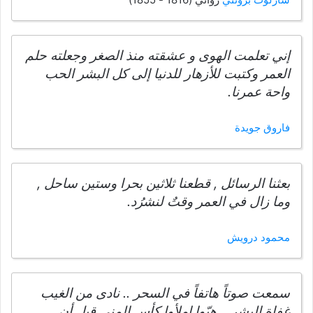
إني تعلمت الهوى و عشقته منذ الصغر وجعلته حلم
العمر وكتبت للأزهار للدنيا إلى كل البشر الحب
واحة عمرنا.
فاروق جويدة
بعثنا الرسائل , قطعنا ثلاثين بحرا وستين ساحل ,
وما زال في العمر وقتٌ لنشرُد.
محمود درويش
سمعت صوتاً هاتفاً في السحر .. نادى من الغيب
غفاة البشر .. هبّوا املأوا كأس المنى قبل أن ..