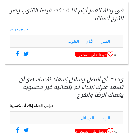
فى رحلة العمر أيام لنا ضحكت فيها القلوب وهز
الفرح أعماقا
فاروق جويدة
العمر
الأيام
القلوب
تابعنا على انستغرام
65
وجدت أن أفضل وسائل إسعاد نفسك هو أن
تسعد غيرك ابتداء ثم بتلقائية غير محسوبة
يغمرك الرضا والفرح
قوانين الحياة إياك أن تكسرها
الرضا
الوسائل
تابعنا على انستغرام
69