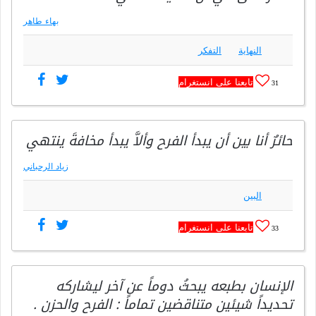
بهاء طاهر
النهاية
التفكر
تابعنا على انستغرام
31
حائرٌ أنا بين أن يبدأ الفرح وألاَّ يبدأ مخافةَ ينتهي
زياد الرحباني
البين
تابعنا على انستغرام
33
الإنسان بطبعه يبحثُ دوماً عن آخر ليشاركه
تحديداً شيئين متناقضين تماماً : الفرح والحزن .