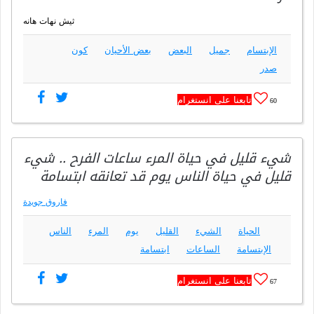
ثيش نهات هانه
الإبتسام
جميل
البعض
بعض الأحيان
كون
صدر
تابعنا على انستغرام
60
شيء قليل في حياة المرء ساعات الفرح .. شيء
قليل في حياة الناس يوم قد تعانقه ابتسامة
فاروق جويدة
الحياة
الشيء
القليل
يوم
المرء
الناس
الإبتسامة
الساعات
ابتسامة
تابعنا على انستغرام
67