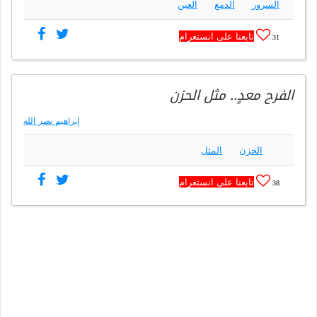
السرور
الدمع
العين
تابعنا على انستغرام
31
الفرح معدٍ.. مثل الحزن
إبراهيم نصر الله
الحزن
المثل
تابعنا على انستغرام
38