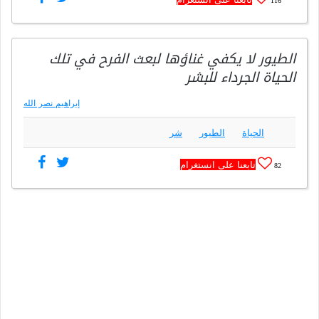
الطيور لا يكفي غناؤها لبعث الفرح في تلك
الحياة الجرداء للبشر
إبراهيم نصر الله
الحياة
الطيور
شر
تابعنا على انستغرام
82