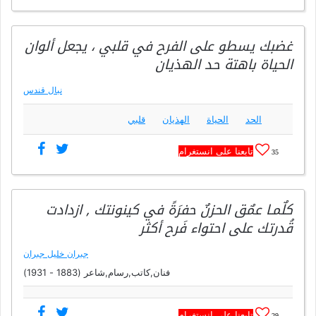
غضبك يسطو على الفرح في قلبي ، يجعل ألوان
الحياة باهتة حد الهذيان
نبال قندس
الحد
الحياة
الهذيان
قلبي
تابعنا على انستغرام
35
كلٌمـا عمٌق الحزنٌ حفرَةً في كينونتك , ازدادت
قُدرتك على احتواء فَرح أكثر
جبران خليل جبران
فنان,كاتب,رسام,شاعر (1883 - 1931)
تابعنا على انستغرام
29