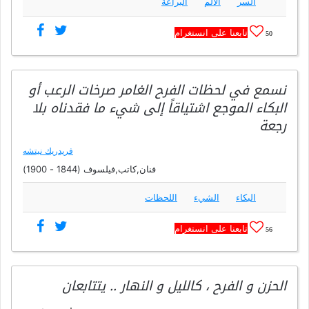
السر
الألم
البراعة
تابعنا على انستغرام
50
نسمع في لحظات الفرح الغامر صرخات الرعب أو
البكاء الموجع اشتياقاً إلى شيء ما فقدناه بلا
رجعة
فريدريك نيتشه
فنان,كاتب,فيلسوف (1844 - 1900)
البكاء
الشيء
اللحظات
تابعنا على انستغرام
56
الحزن و الفرح ، كالليل و النهار .. يتتابعان