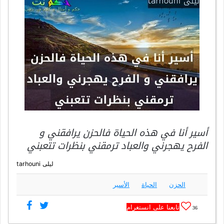
أسير أنا في هذه الحياة فالحزن يرافقني و
الفرح يهجرني والعباد ترمقني بنظرات تتعبني
ليلى tarhouni
الحزن
الحياة
الأسير
تابعنا على انستغرام
36