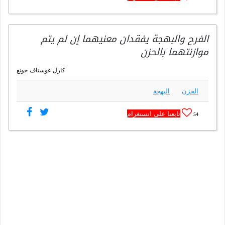
الفرح والبهجة يفقدان معنيهما إن لم يتم
موازنتهما بالحزن
كارل غوستاف جونغ
الحزن
البهجة
تابعنا على انستغرام
54