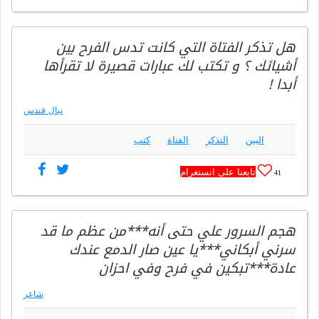
هل تذكر الفتاة التي كانت تدس الفرح بين
أشيائك ؟ و تكتب لك عبارات قصيرة لا تقرأها
أبدا !
نبال قندس
البين
التذكر
الفتاة
كتب
تابعنا على انستغرام
41
هجم السرور علي حتى أنه***من عظم ما قد
سرني أبكاني***يا عين صار الدمع عندك
عادة***تبكين في فرح وفي احزان
شاعر