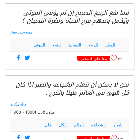
فما نفع الربيع السمح إن لم يؤنس الموتى
ويُكمل بعدهم فرح الحياة ونضرة النسيان ؟
محمود درويش
الحياة
الربيع
النسيان
النفع
الموتى
تابعنا على انستغرام
177
نحن لا يمكن أن نتعلم الشجاعة والصبر إذا كان
كل شيئ في العالم مليئا بالفرح .
هيلين كيلر
فنان,كاتب (1880 - 1968)
الصبر
الشجاعة
العالم
الكل
علم
تابعنا على انستغرام
116