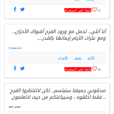
تابعنا على انستغرام
27
أنا أنثى.. تحمل مع ورود الفرح أشواك الأحزان..
ومع عثرات الأيام إيمانها بالقدر….
دينا ممدوح
الأيام
تحمل
الأحزان
تابعنا على انستغرام
26
صدقوني جميعنا سنبتسم.. لكن لاتنتظروا الفرح
.. فقط اخلقوه ، وسيباغتكم من حيث لاتعلمون
سمر حمد