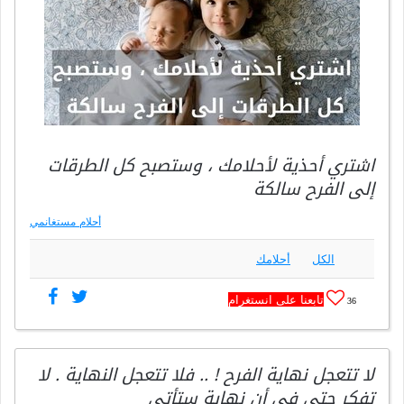
اشتري أحذية لأحلامك ، وستصبح كل الطرقات
إلى الفرح سالكة
أحلام مستغانمي
الكل
أحلامك
تابعنا على انستغرام
36
لا تتعجل نهاية الفرح ! .. فلا تتعجل النهاية . لا
تفكر حتى في أن نهاية ستأتي