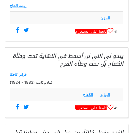
روضة الحاج
الحزن
تابعنا على انستغرام
47
يبدو لي انني لن أسقط في النهاية تحت وطأة
الكفاح بل تحت وطأة الفرح
فرانز كافكا
فنان,كاتب (1883 - 1924)
النهاية
الكفاح
تابعنا على انستغرام
45
الفرح مؤجل كالثأر من جيل إلى جيل، وعلينا قبل