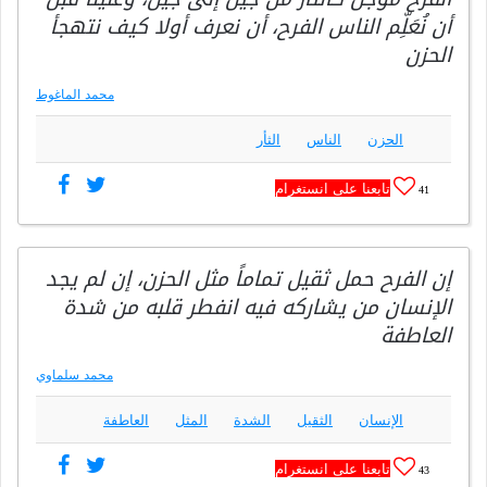
أن نُعَلِّم الناس الفرح، أن نعرف أولا كيف نتهجأ
الحزن
محمد الماغوط
الحزن
الناس
الثأر
تابعنا على انستغرام
41
إن الفرح حمل ثقيل تماماً مثل الحزن، إن لم يجد
الإنسان من يشاركه فيه انفطر قلبه من شدة
العاطفة
محمد سلماوي
الإنسان
الثقيل
الشدة
المثل
العاطفة
تابعنا على انستغرام
43