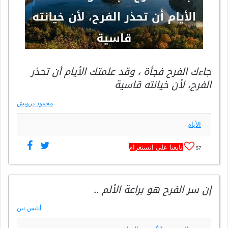
جاءك الفرح فجأة ، وقد علمتك الأيام أن تحذر
الفرح، لأن خيانته قاسية
محمود درويش
الأيام
تابعنا على انستغرام
57
إن سر الفرح هو براعة الألم ..
أنايس نين