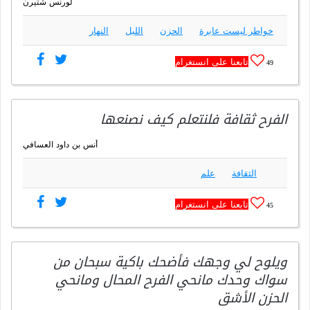
لورنس شتيرن
خواطر ليست عابرة
الحزن
الليل
النهار
تابعنا على انستغرام
49
الفرح ثقافة فلنتعلم كيف نصنعها
أنس بن داود العسافي
الثقافة
علم
تابعنا على انستغرام
45
ويلوح لي وجهك فأضحك باكية سبحان من
سواك وحدك مانحي الفرح المحال ومانحي
الحزن الأشق