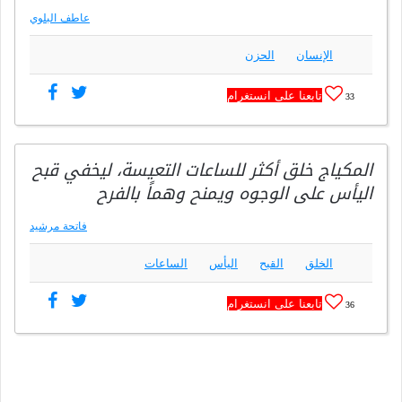
عاطف البلوي
الإنسان
الحزن
تابعنا على انستغرام
33
المكياج خلق أكثر للساعات التعيسة، ليخفي قبح
اليأس على الوجوه ويمنح وهماً بالفرح
فاتحة مرشيد
الخلق
القبح
اليأس
الساعات
تابعنا على انستغرام
36