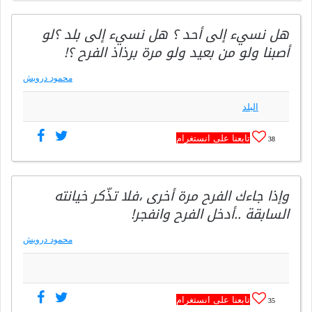
هل نسيء إلى أحد ؟ هل نسيء إلى بلد ؟لو
أصبنا ولو من بعيد ولو مرة برذاذ الفرح ؟!
محمود درويش
البلد
تابعنا على انستغرام
38
وإذا جاءك الفرح مرة أخرى ،فلا تذّكر خيانته
السابقة ..أدخل الفرح وانفجر!
محمود درويش
تابعنا على انستغرام
35