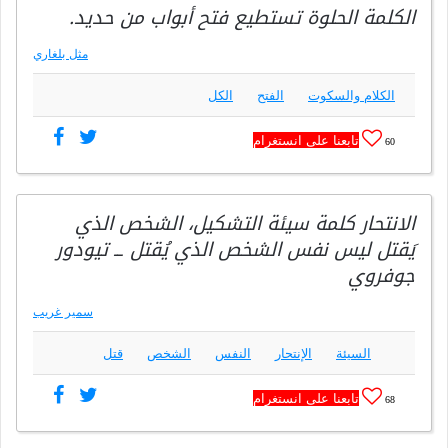
الكلمة الحلوة تستطيع فتح أبواب من حديد.
مثل بلغاري
الكلام والسكوت
الفتح
الكل
تابعنا على انستغرام
60
الانتحار كلمة سيئة التشكيل، الشخص الذي
يَقتل ليس نفس الشخص الذي يُقتل ــ تيودور
جوفروي
سمير غريب
السيئة
الإنتحار
النفس
الشخص
قتل
تابعنا على انستغرام
68