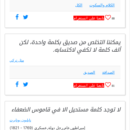
الكلام والسكوت
الكل
تابعنا على انستغرام
88
يمكننا التخلص من صديق بكلمة واحدة، لكن
ألف كلمة لا تكفي لاكتسابه.
مثل تركي
الصداقة
الصديق
تابعنا على انستغرام
81
لا توجد كلمة مستحيل الا في قاموس الضعفاء
نابليون بونابرت
إمبراطور,عام,رجل دولة,عسكري (1769 - 1821)