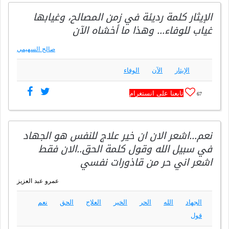
الإيثار كلمة رديئة في زمن المصالح، وغيابها
غياب للوفاء… وهذا ما أخشاه الآن
صالح السهيمي
الإيثار
الآن
الوفاء
تابعنا على انستغرام
67
نعم…اشعر الان ان خير علاج للنفس هو الجهاد
في سبيل الله وقول كلمة الحق..الان فقط
اشعر اني حر من قاذورات نفسي
عمرو عبد العزيز
الجهاد
الله
الحر
الخير
العلاج
الحق
نعم
قول