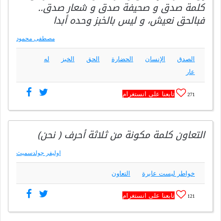
كلمة صدق و صحيفة صدق و شعار صدق..
فبالحق نعيش، و ليس بالخبز وحده أبدا
مصطفى محمود
الصدق
الإنسان
الحضارة
الحق
الخبز
له
عار
تابعنا على انستغرام
271
التعاون كلمة مكونة من ثلاثة أحرف ( نحن)
اوليفر جولدسميث
خواطر ليست عابرة
التعاون
تابعنا على انستغرام
121