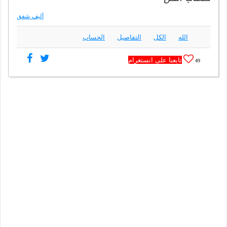
أليف شفق
الله
الكل
التفاصيل
الحساب
تابعنا على انستغرام
49