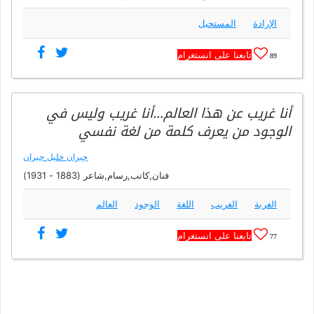
الإرادة
المستحيل
تابعنا على انستغرام
89
أنا غريب عن هذا العالم…أنا غريب وليس في
الوجود من يعرف كلمة من لغة نفسي
جبران خليل جبران
فنان,كاتب,رسام,شاعر (1883 - 1931)
الغربة
الغريب
اللغة
الوجود
العالم
تابعنا على انستغرام
77