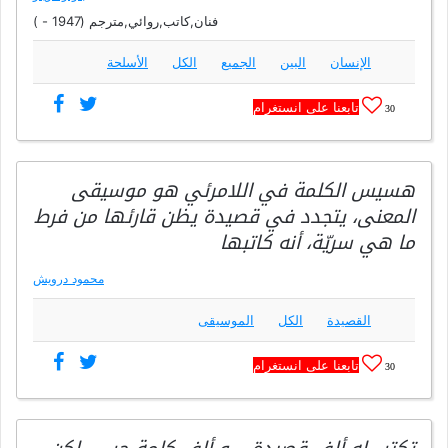
فنان,كاتب,روائي,مترجم (1947 - )
الإنسان
البين
الجميع
الكل
الأسلحة
تابعنا على انستغرام
30
هسيس الكلمة في اللامرئي هو موسيقى
المعنى، يتجدد في قصيدة يظن قارئها من فرط
ما هي سريّة، أنه كاتبها
محمود درويش
القصيدة
الكل
الموسيقى
تابعنا على انستغرام
30