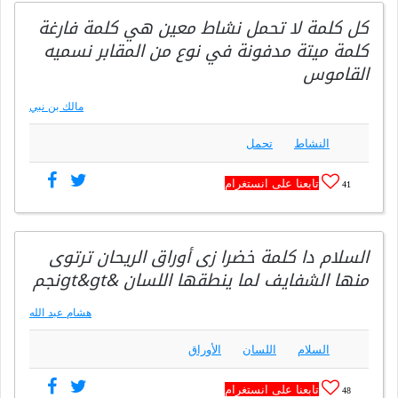
كل كلمة لا تحمل نشاط معين هي كلمة فارغة
كلمة ميتة مدفونة في نوع من المقابر نسميه
القاموس
مالك بن نبي
النشاط
تحمل
تابعنا على انستغرام
41
السلام دا كلمة خضرا زى أوراق الريحان ترتوى
منها الشفايف لما ينطقها اللسان &gt&gtنجم
هشام عبد الله
السلام
اللسان
الأوراق
تابعنا على انستغرام
48