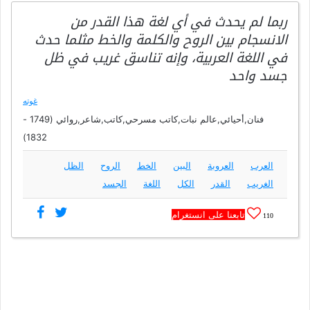
ربما لم يحدث في أي لغة هذا القدر من
الانسجام بين الروح والكلمة والخط مثلما حدث
في اللغة العربية، وإنه تناسق غريب في ظل
جسد واحد
غوته
فنان,أحيائي,عالم نبات,كاتب مسرحي,كاتب,شاعر,روائي (1749 -
1832)
العرب
العروبة
البين
الخط
الروح
الظل
الغريب
القدر
الكل
اللغة
الجسد
تابعنا على انستغرام
110