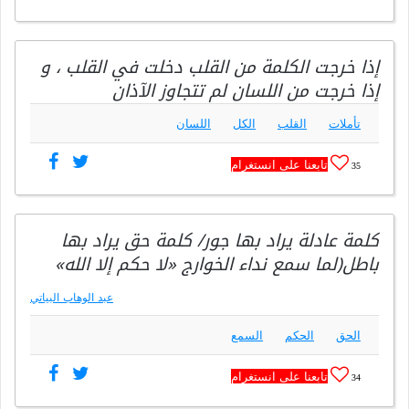
إذا خرجت الكلمة من القلب دخلت في القلب ، و
إذا خرجت من اللسان لم تتجاوز الآذان
تأملات
القلب
الكل
اللسان
تابعنا على انستغرام
35
كلمة عادلة يراد بها جور/ كلمة حق يراد بها
باطل(لما سمع نداء الخوارج «لا حكم إلا الله»
عبد الوهاب البياتي
الحق
الحكم
السمع
تابعنا على انستغرام
34