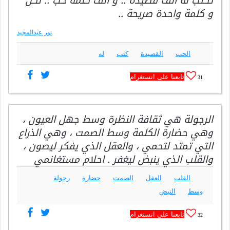
تكتب له ألف قصيدة .. و ألف كلمة حب .. لكن
و كلمة واحدة صريحة ..
نور عبدالمجيد
الحب
القصيدة
كتب
له
تابعنا على انستغرام
31
الرجولة هي ثقافة النظرة وسط جهل العيون ،
وهي حضارة الكلمة وسط الصمت ، وهي الذراع
التي تمتد لتحمي ، والعقل الذي يفكر ليصون ،
والقلب الذي ينبض ليغفر . احلام مستغانمي
القلب
العقل
الصمت
حضارة
رجولة
وسط
النبض
تابعنا على انستغرام
32