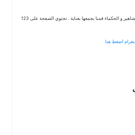
عبارات و كلام عن اللحظات من اقتباسات و كلمات المشاهير و الحكماء قمنا بجمعها بعناية . تحتوي الصفحة على 123
تغرام اضغط هنا