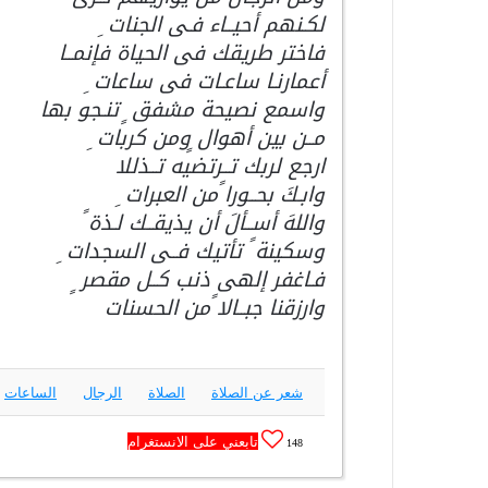
لكـنهم أحيــاء فـى الجنات ِ
فاختر طريقك فى الحياة فإنمــا
أعمارنـا ساعـات فى ساعات ِ
واسمع نصيحة مشفق ٍ تنـجو بها
مــن بين أهوال ٍومن كربات ِ
ارجع لربك تــرتضيه تــذللا
وابـكَ بحــورا ًمن العبرات ِ
واللهَ أســألَ أن يذيقــك لـذة ً
وسكينة ً تأتيك فــى السجدات ِ
فـاغفر إلهى ذنب كــل مقصر ٍ
وارزقنا جبــالا ًمن الحسنات
شعر عن الصلاة
الصلاة
الرجال
الساعات
تابعني على الانستغرام
148