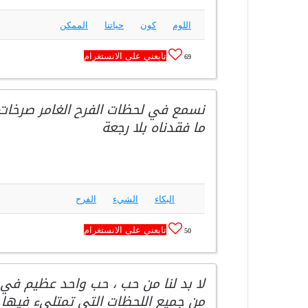
اللوم
كون
حياتنا
الممكن
تابعني على الانستغرام
69
نسمع في لحظات الفرح الغامر صرخات ا
ما فقدناه بلا رجعة
البكاء
الشيء
الفرح
تابعني على الانستغرام
50
لا بد لنا من حب ، حب واحد عظيم في 
من جميع اللحظات التي تمتلىء فيها 