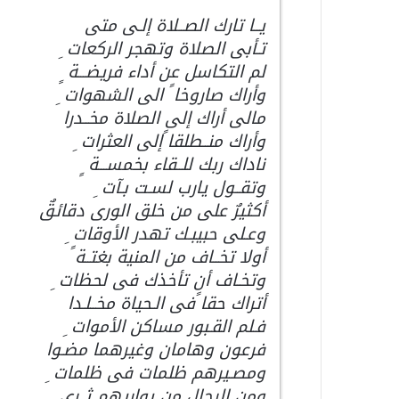
يــا تارك الصــلاة إلـى متى
تـأبى الصلاة وتهجر الركعات ِ
لم التكاسل عن أداء فريضـــة ٍ
وأراك صاروخا ً الى الشهوات ِ
مالى أراك إلى الصلاة مخــدرا
وأراك منــطلقا ًإلى العثرات ِ
ناداك ربك للــقاء بخمســـة ٍ
وتقــول يارب لسـت بـآت ِ
أكثيرٌ على من خلق الورى دقائقٌ
وعـلى حبيبـك تهدر الأوقات ِ
أولا تخــاف من المنية بغتــة ً
وتخـاف أن تأخذك فى لحظات ِ
أتراك حقا ًفى الـحياة مخــلـدا
فـلم القـبور مساكن الأموات ِ
فرعون وهامان وغيرهما مضـوا
ومصـيرهم ظلمات فى ظلمات ِ
ومن الرجال من يواريهم ثــرى