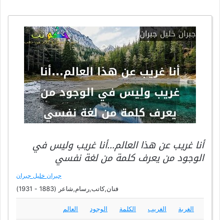
أنا غريب عن هذا العالم…أنا غريب وليس في
الوجود من يعرف كلمة من لغة نفسي
جبران خليل جبران
فنان,كاتب,رسام,شاعر (1883 - 1931)
الغربة
الغريب
الكلمة
الوجود
العالم