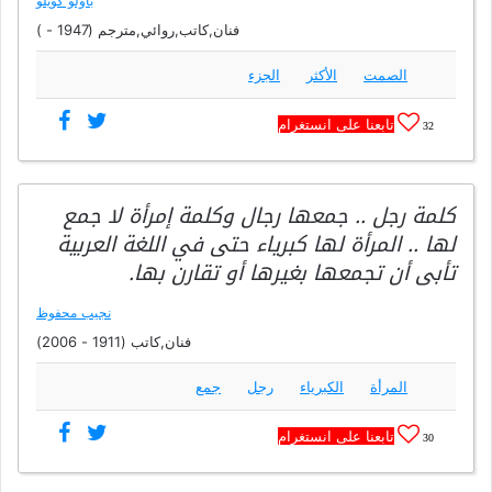
باولو كويلو
فنان,كاتب,روائي,مترجم (1947 - )
الصمت
الأكثر
الجزء
تابعنا على انستغرام
32
كلمة رجل .. جمعها رجال وكلمة إمرأة لا جمع
لها .. المرأة لها كبرياء حتى في اللغة العربية
تأبى أن تجمعها بغيرها أو تقارن بھا.
نجيب محفوظ
فنان,كاتب (1911 - 2006)
المرأة
الكبرياء
رجل
جمع
تابعنا على انستغرام
30