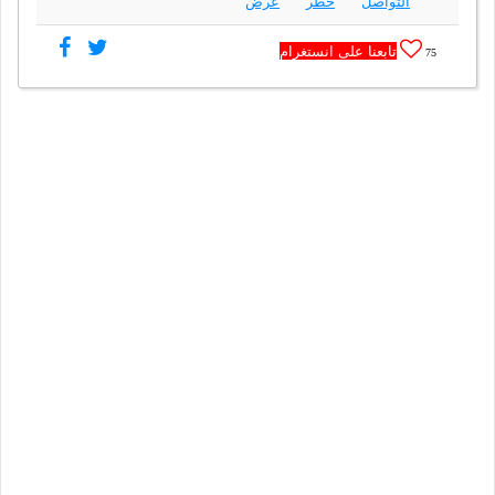
التواصل
خطر
عرض
تابعنا على انستغرام
75