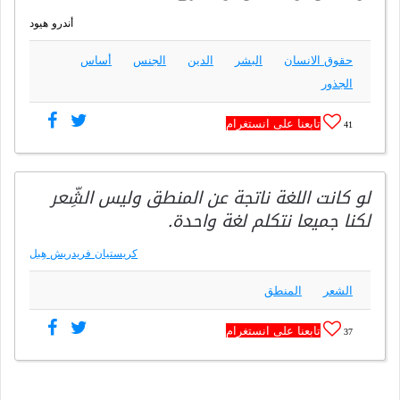
أندرو هيود
حقوق الانسان
البشر
الدين
الجنس
أساس
الجذور
تابعنا على انستغرام
41
لو كانت اللغة ناتجة عن المنطق وليس الشِّعر
لكنا جميعا نتكلم لغة واحدة.
كريستيان فريدريش هِبل
الشعر
المنطق
تابعنا على انستغرام
37