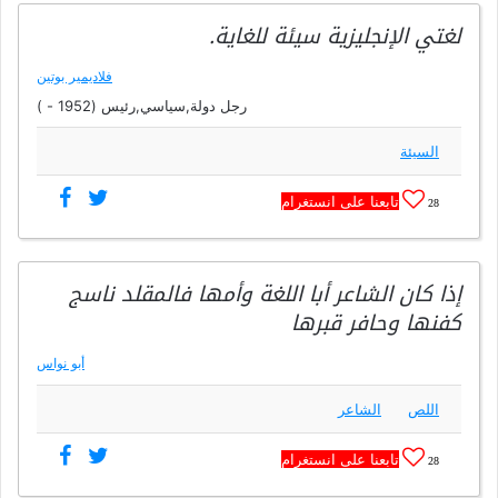
لغتي الإنجليزية سيئة للغاية.
فلاديمير بوتين
رجل دولة,سياسي,رئيس (1952 - )
السيئة
تابعنا على انستغرام
28
إذا كان الشاعر أبا اللغة وأمها فالمقلد ناسج
كفنها وحافر قبرها
أبو نواس
اللص
الشاعر
تابعنا على انستغرام
28