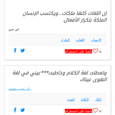
إن اللغات كلها ملكات…ويكتسب الإنسان
الملكة بتكرار الأفعال.
ابن جني
الإنسان
اللغات
التكرار
تابعنا على انستغرام
35
وتعطلت لغة الكلام وخاطبت***عيني في لغة
الهوى عيناك
زكي نجيب محمود
الكل
الكلام
الهوى
تابعنا على انستغرام
33