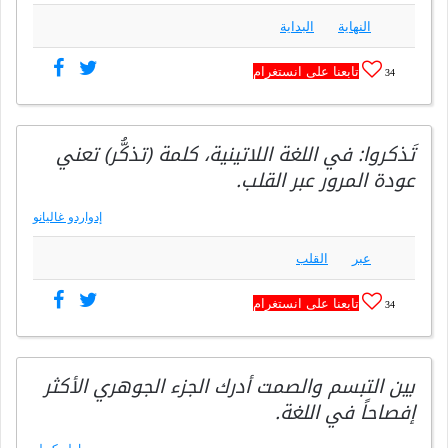
النهاية
البداية
تابعنا على انستغرام
34
تَذكروا: في اللغة اللاتينية، كلمة (تذكُّر) تعني
عودة المرور عبر القلب.
إدواردو غاليانو
عبر
القلب
تابعنا على انستغرام
34
بين التبسم والصمت أدرك الجزء الجوهري الأكثر
إفصاحاً في اللغة.