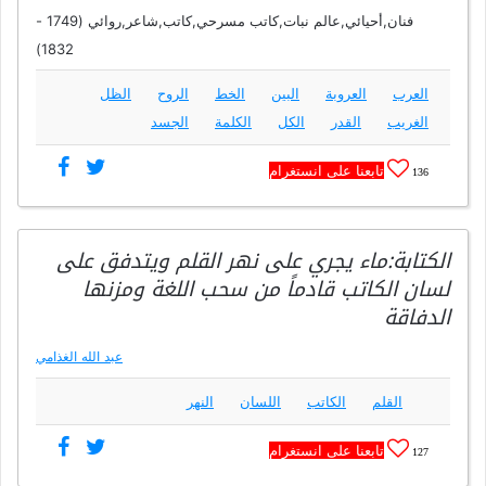
فنان,أحيائي,عالم نبات,كاتب مسرحي,كاتب,شاعر,روائي (1749 -
1832)
العرب
العروبة
البين
الخط
الروح
الظل
الغريب
القدر
الكل
الكلمة
الجسد
تابعنا على انستغرام
136
الكتابة:ماء يجري على نهر القلم ويتدفق على
لسان الكاتب قادماً من سحب اللغة ومزنها
الدفاقة
عبد الله الغذامي
القلم
الكاتب
اللسان
النهر
تابعنا على انستغرام
127