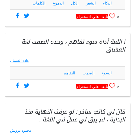
البكاء
الشعر
الكل
الدموع
الكلمات
تابعنا على انستغرام
33
! اللغة أداة سوء تفاهم ، وحده الصمت لغة
العشاق
غادة السمان
السوء
الصمت
التفاهم
تابعنا على انستغرام
32
قالَ لي كاتبٌ ساخر : لو عرفتُ النهاية منذ
البداية ، لم يبق لي عملٌ في اللغة .
محمود درويش