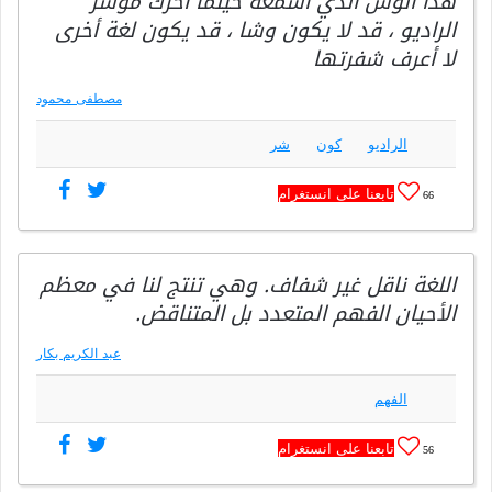
هذا الوش الذي أسمعه حينما أحرك مؤشر
الراديو ، قد لا يكون وشا ، قد يكون لغة أخرى
لا أعرف شفرتها
مصطفى محمود
الراديو
كون
شر
تابعنا على انستغرام
66
اللغة ناقل غير شفاف. وهي تنتج لنا في معظم
الأحيان الفهم المتعدد بل المتناقض.
عبد الكريم بكار
الفهم
تابعنا على انستغرام
56