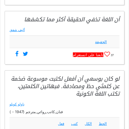
أن اللغة تخفي الحقيقة أكثر مما تكشفها
أليف شفق
الحقيقة
تابعنا على انستغرام
37
لو كان بوسعي أن أفعل لكتبت موسوعة ضخمة
عن كلمتَي حظ ومصادفة. فبهاتين الكلمتين،
تكتب اللغة الكونية
باولو كويلو
فنان,كاتب,روائي,مترجم (1947 - )
الحظ
الكل
كتب
فعل