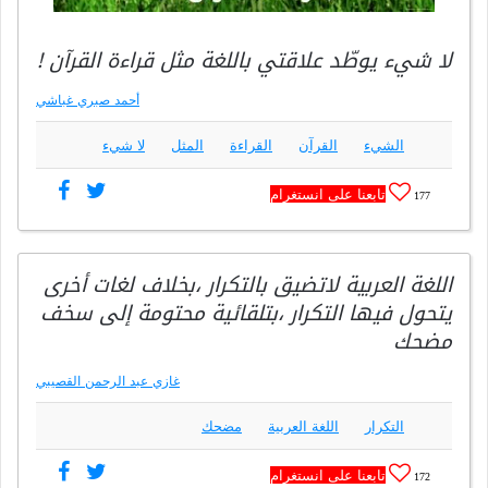
لا شيء يوطّد علاقتي باللغة مثل قراءة القرآن !
أحمد صبري غباشي
الشيء
القرآن
القراءة
المثل
لا شيء
تابعنا على انستغرام
177
اللغة العربية لاتضيق بالتكرار ،بخلاف لغات أخرى
يتحول فيها التكرار ،بتلقائية محتومة إلى سخف
مضحك
غازي عبد الرحمن القصيبي
التكرار
اللغة العربية
مضحك
تابعنا على انستغرام
172