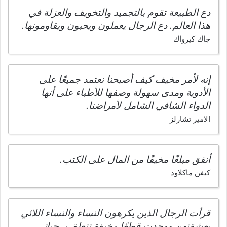
دع الطبيعة تقوم بالتجميد والتخويف والعزلة في
هذا العالم. دع الرجال يعملون ويحبون ويقاومونها.
جاك كيرواك
إنه لأمر مخيف كيف أصبحنا نعتمد جميعًا على
الأدوية ومدى سهولة وصفها للأطباء على أنها
الدواء الشافي الشامل لأمراضنا.
الامير تشارلز
أنفق مبلغًا مخيفًا من المال على الكتب.
كيفن ماكلاود
قرأت الرجال الذين يكرهون النساء والنساء اللائي
يعشقنهن ووجدت قطعًا مخيفة تتعلق بـ حياتي