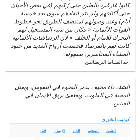
كانوا غارقين بالطين حتى رُكبهم (في بعض الأحيان
حتى أكتافهم ولم يتم انقاذهم سوى بعد خمسة
أيام) وعند وصولهم لمنتصف الطريق نحو خطوط
القوات الألمانية « فكان من شبه المستحيل لهم
التحرك للأمام أو الخلف » لأن الرشاشات الألمانية
كانت لهم بالمرصاد فحصدت أرواح العديد من جنود
المشاة المحاصرين بسهولة.
أحد الضباط البريطانيين
الشك داء مخيف يدمر النخوة في النفوس، ويقتل
المحبة في القلوب، ويطفئ بريق الايمان في
العينين.
كوليت الخوري
الشك
المحبة
الداء
الإيمان
قتل