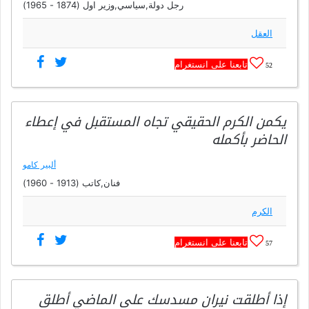
رجل دولة,سياسي,وزير اول (1874 - 1965)
العقل
تابعنا على انستغرام
52
يكمن الكرم الحقيقي تجاه المستقبل في إعطاء
الحاضر بأكمله
ألبير كامو
فنان,كاتب (1913 - 1960)
الكرم
تابعنا على انستغرام
57
إذا أطلقت نيران مسدسك على الماضي أطلق