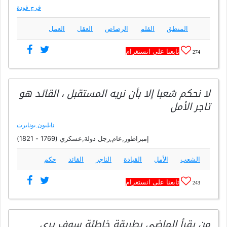
فرج فودة
المنطق
القلم
الرصاص
العقل
العمل
تابعنا على انستغرام
274
لا نحكم شعبا إلا بأن نريه المستقبل ، القائد هو
تاجر الأمل
نابليون بونابرت
إمبراطور,عام,رجل دولة,عسكري (1769 - 1821)
الشعب
الأمل
القيادة
التاجر
القائد
حكم
تابعنا على انستغرام
243
من يقرأ الماضي بطريقة خاطئة سوف يرى