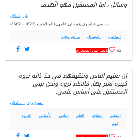
وسائل ، اما المستقبل فهو الهدف
بليز باسكال
رياضي,فيلسوف,فيزيائي,علمي,عالم لاهوت (1623 - 1662)
الماضي
الوسائل
ما هو مجرد
تابعنا على انستغرام
432
إن تعليم الناس وتثقيفهم في حدّ ذاته ثروة
كبيرة نعتز بها، فالعلم ثروة ونحن نبني
المستقبل على أساس علمي.
الشيخ زايد بن سلطان
التعليم
الثقافة
العلم
الناس
الأساس
الثروة
فهم
تابعنا على انستغرام