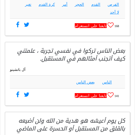
الفرص
القدم
الحجر
أمر
كرة القدم
تغير
لا أحد
تابعنا على انستغرام
168
بعض الناس تركوا في نفسي تجربة ، علمتني
كيف أتجنب أمثالهم في المستقبل.
آل باتشينو
الناس
بعض الناس
تابعنا على انستغرام
141
كل يوم أعيشه هو هدية من الله ولن أضيعه
بالقلق من المستقبل أو الحسرة على الماضي