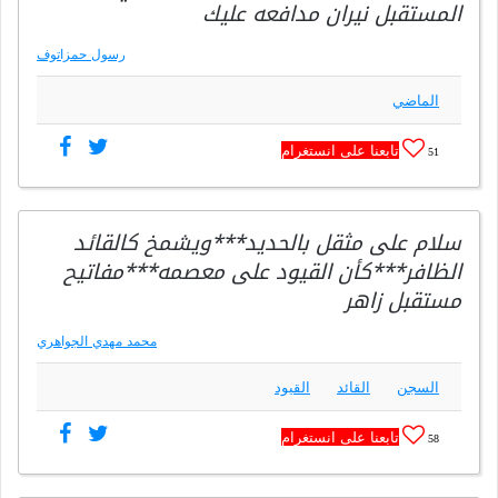
المستقبل نيران مدافعه عليك
رسول حمزاتوف
الماضي
تابعنا على انستغرام
51
سلام على مثقل بالحديد***ويشمخ كالقائد
الظافر***كأن القيود على معصمه***مفاتيح
مستقبل زاهر
محمد مهدي الجواهري
السجن
القائد
القيود
تابعنا على انستغرام
58