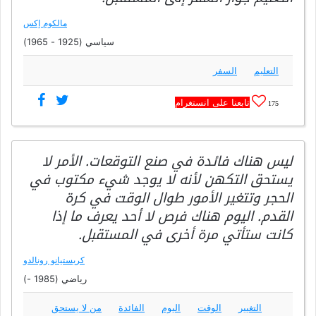
مالكوم إكس
سياسي (1925 - 1965)
التعليم
السفر
تابعنا على انستغرام
175
ليس هناك فائدة في صنع التوقعات. الأمر لا
يستحق التكهن لأنه لا يوجد شيء مكتوب في
الحجر وتتغير الأمور طوال الوقت في كرة
القدم. اليوم هناك فرص لا أحد يعرف ما إذا
كانت ستأتي مرة أخرى في المستقبل.
كريستيانو رونالدو
رياضي (1985 -)
التغيير
الوقت
اليوم
الفائدة
من لا يستحق