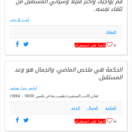
قم بواجبك وأكثر قليلا وسيأتي المستقبل من
تلقاء نفسه.
أندرو كارنجي
التفاؤل
تابعنا على انستغرام
47
الحكمة هي ملخص الماضي، والجمال هو وعد
المستقبل.
أوليفر وندل هولمز
فنان,كاتب,المنشىء,طبيب,شاعر,علمي (1809 - 1894)
الحكمة
الجمال
الوعد
تابعنا على انستغرام
44