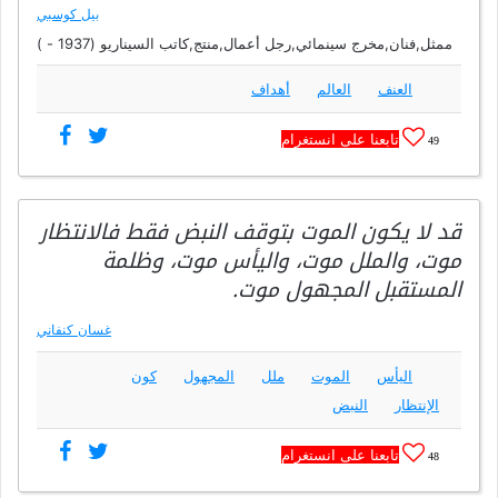
بيل كوسبي
ممثل,فنان,مخرج سينمائي,رجل أعمال,منتج,كاتب السيناريو (1937 - )
العنف
العالم
أهداف
تابعنا على انستغرام
49
قد لا يكون الموت بتوقف النبض فقط فالانتظار
موت، والملل موت، واليأس موت، وظلمة
المستقبل المجهول موت.
غسان كنفاني
اليأس
الموت
ملل
المجهول
كون
الإنتظار
النبض
تابعنا على انستغرام
48