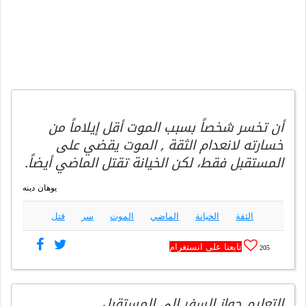
أن تخسر شخصاً بسبب الموت أقل إيلاماً من
خسارته لانعدام الثقة , الموت يقضي على
المستقبل فقط، لكن الخيانة تقتل الماضي أيضاً.
يوهان دينه
الثقة
الخيانة
الماضي
الموت
سر
قتل
تابعنا على انستغرام
205
التعليم جواز السفر إلى المستقبل.