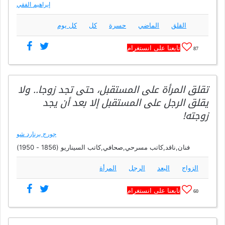
إبراهيم الفقي
القلق
الماضي
حسرة
كل
كل يوم
تابعنا على انستغرام
87
تقلق المرأة على المستقبل، حتى تجد زوجا.. ولا
يقلق الرجل على المستقبل إلا بعد أن يجد
زوجته!
جورج برنارد شو
فنان,ناقد,كاتب مسرحي,صحافي,كاتب السيناريو (1856 - 1950)
الزواج
البعد
الرجل
المرأة
تابعنا على انستغرام
60