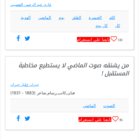
غازي عبد الرحمن القصيبي
الله
الحسرة
القلق
يوم
الماضي
الهدية
كل
كل يوم
تابعنا على انستغرام
132
من يشنقه صوت الماضي لا يستطيع مخاطبة
المستقبل !
جبران خليل جبران
فنان,كاتب,رسام,شاعر (1883 - 1931)
الصوت
الماضي
تابعنا على انستغرام
95