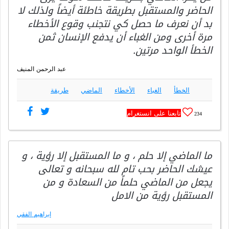
الحاضر والمستقبل بطريقة خاطئة أيضاً ولذلك لا
بد أن نعرف ما حصل كي نتجنب وقوع الأخطاء
مرة أخرى ومن الغباء أن يدفع الإنسان ثمن
الخطأ الواحد مرتين.
عبد الرحمن المنيف
الخطأ
الغباء
الأخطاء
الماضي
طريقة
تابعنا على انستغرام
234
ما الماضي إلا حلم ، و ما المستقبل إلا رؤية ، و
عيشك الحاضر بحب تام لله سبحانه و تعالى
يجعل من الماضي حلماً من السعادة و من
المستقبل رؤية من الامل
إبراهيم الفقي