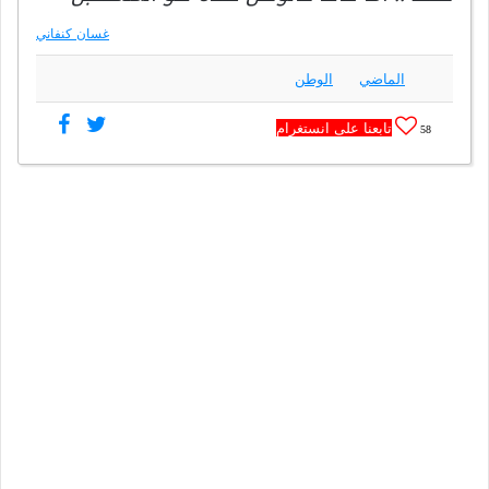
غسان كنفاني
الماضي
الوطن
تابعنا على انستغرام
58