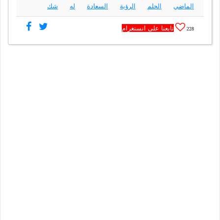
الماضي
الحلم
الرؤية
السعادة
له
شك
تابعنا على انستغرام
228