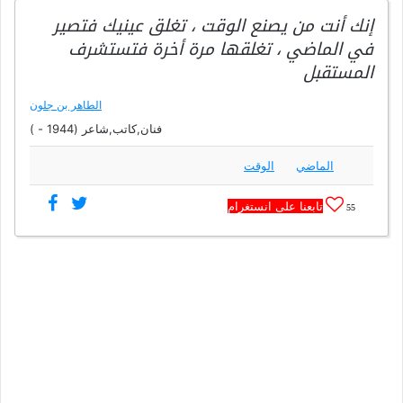
إنك أنت من يصنع الوقت ، تغلق عينيك فتصير
في الماضي ، تغلقها مرة أخرة فتستشرف
المستقبل
الطاهر بن جلون
فنان,كاتب,شاعر (1944 - )
الماضي
الوقت
تابعنا على انستغرام
55