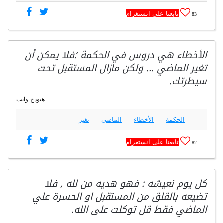
تابعنا على انستغرام
83
الأخطاء هي دروس في الحكمة ؛فلا يمكن أن
تغير الماضي … ولكن مازال المستقبل تحت
سيطرتك.
هيودج وايت
الحكمة
الأخطاء
الماضي
تغير
تابعنا على انستغرام
82
كل يوم نعيشه : فهو هديه ‏من لله‬ , فلا
تضيعه بالقلق من المستقبل او الحسرة علي
الماضي فقط قل ‏توكلت على الله‬.