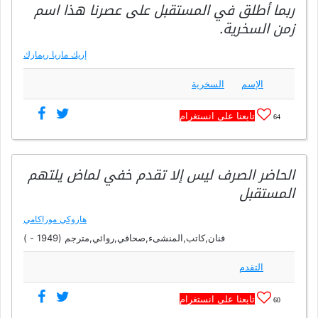
ربما أطلق في المستقبل على عصرنا هذا اسم
زمن السخرية.
إريك ماريا ريمارك
الإسم
السخرية
تابعنا على انستغرام
64
الحاضر الصرف ليس إلا تقدم خفي لماض يلتهم
المستقبل
هاروكي موراكامي
فنان,كاتب,المنشىء,صحافي,روائي,مترجم (1949 - )
التقدم
تابعنا على انستغرام
60