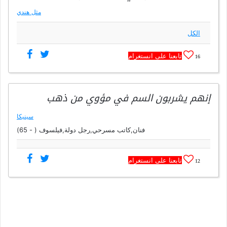
مثل هندي
الكل
تابعنا على انستغرام
16
إنهم يشربون السم في مؤوي من ذهب
سينيكا
فنان,كاتب مسرحي,رجل دولة,فيلسوف ( - 65)
تابعنا على انستغرام
12