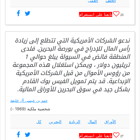
الخلف
العمى
تابعنا على انستغرام
23
ندعو الشركات الأمريكية التي تتطلع إلى زيادة
رأس المال للإدراج في بورصة البحرين. فلدى
المنطقة فائض في السيولة يبلغ حوالي 1
تريليون دولار ، ويمكن استغلال هذه المجموعة
من رؤوس الأموال من قبل الشركات الأمريكية
الإبداعية. قد يتم تمويل الفيس بوك القادم
بشكل جيد في سوق البحرين للأوراق المالية.
حمد بن عيسى آل خليفة
شخصية ملكية (1969 -)
الأوراق
المال
الزيادة
البحرين
كل
تابعنا على انستغرام
27