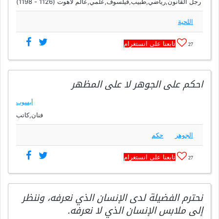
رجل القانون,رياضي,طبيب,فيلسوف,علمي,عالم لاهوت (1126 - 1198)
اللحية
تابعنا على انستغرام
27
احكم على الجوهر لا على المظهر
أيسوب
فنان,كاتب
الجوهر
حكم
تابعنا على انستغرام
27
نحترم الفضيلة لدى الإنسان الذي نعرفه، وننظر
إلى ملابس الإنسان الذي لا نعرفه.