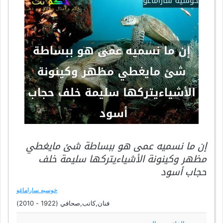
إن ما نسميه عمى هو ببساطة شئ مايغطي
مظهر وكينونة الأشياءيتركها سليمة خلف
حجاب أسود
خوسيه ساراماغو
فنان,كاتب,صحافي (1922 - 2010)