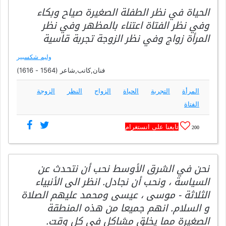
الحياة في نظر الطفلة الصغيرة صياح وبكاء
وفي نظر الفتاة اعتناء بالمظهر وفي نظر
المرأة زواج وفي نظر الزوجة تجربة قاسية
وليم شكسبير
فنان,كاتب,شاعر (1564 - 1616)
المرأة
التجربة
الحياة
الزواج
النظر
الزوجة
الفتاة
تابعنا على انستغرام
200
نحن في الشرق الأوسط نحب أن نتحدث عن
السياسة ، ونحب أن نجادل. انظر الى الأنبياء
الثلاثة - موسى ، عيسى ومحمد عليهم الصلاة
و السلام. انهم جميعا من هذه المنطقة
الصغيرة مما يخلق مشاكل في كل وقت.