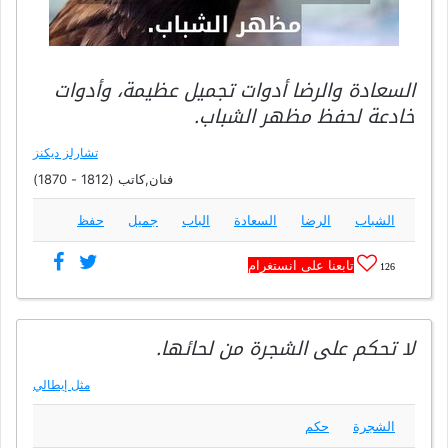
السعادة والرضا أدوات تجميل عظيمة، وأدوات
خادعة لحفظ مظهر الشباب.
تشارلز ديكنز
فنان,كاتب (1812 - 1870)
الشباب
الرضا
السعادة
الباب
جميل
حفظ
تابعنا على انستغرام
126
لا تحكم على الشجرة من لحائها.
مثل إيطالي
الشجرة
حكم