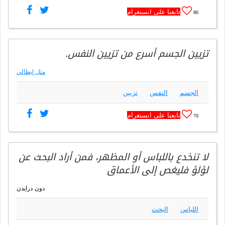
تابعنا على انستغرام
86
تزيين الجسم أسرع من تزيين النفس.
مثل إيطالي
الجسم
النفس
تزيين
تابعنا على انستغرام
70
لا تنخدع باللباس أو المظهر، فمن أراد البحث عن
لؤلؤ فليغص إلى الأعماق
دون درايدن
اللباس
البحث