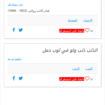
جون شتاينبك
فنان,كاتب,روائي (1902 - 1968)
الإنسان
الفضيلة
تابعنا على انستغرام
24
الذئب ذئب ولو في ثوب حمل
حكمة عربية
الثوب
الذئب
تابعنا على انستغرام
25