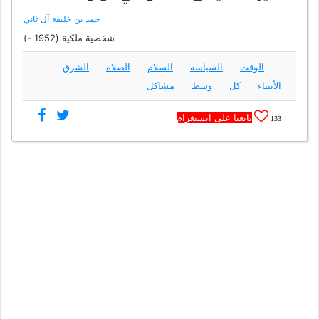
حمد بن خليفة آل ثاني
شخصية ملكية (1952 -)
الوقت
السياسة
السلام
الصلاة
الشرق
الأنبياء
كل
وسط
مشاكل
تابعنا على انستغرام
133