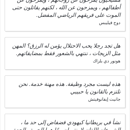
أطفالهم ، ويمزحون عن الله ، لكنهم يقاتلون حتى
الموت على فريقهم الرياضي المفضل.
دوج فيليبس
هل تجد رجلا يحب الاحتلال يؤمن له الرزق؟ المهن
مثل الزيجات ، ننتهي بالشعور فقط بمضايقاتهم.
هونور دي بلزاك
هذه ليست مجرد وظيفة. هذه مهنة خدمة. نحن
نلتزم بالقانون يا حبيبي
جانيت إيفانوفيتش
نشأ في بريطانيا كيهودي فضفاض إلى حد ما ،
الشيءان اللذان لا ينتميان معًا هما الحرية والحدة