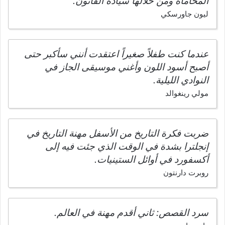
المحاماة ومن خلالها سيادة القانون.
ليون جاورسكي
عندما كنت طفلاً صغيراً اعتقدت أنني سأكبر حتى
أصبح أسود اللون وأغني موسيقى الجاز في
النوادي الليلية.
مولي رينغوالد
ضربت فكرة التاريخ من الأسفل مهنة التاريخ في
إنجلترا بشدة في الوقت الذي جئت فيه إلى
أكسفورد في أوائل الستينيات.
روبرت دارنتون
سرد القصص: ثاني أقدم مهنة في العالم.