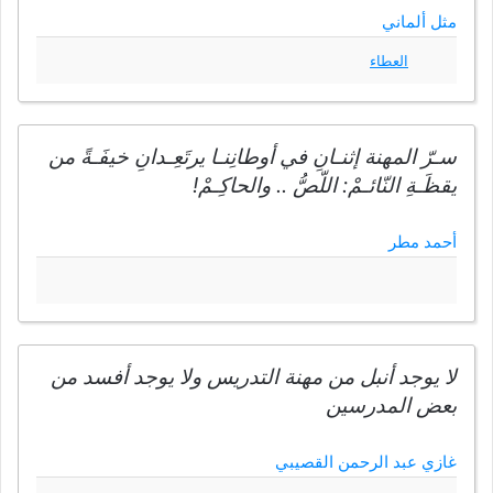
مثل ألماني
العطاء
سـرّ المهنة إثنـانِ في أوطانِنـا يرتَعِـدانِ خيفَـةً من
يقظَـةِ النّائـمْ: اللّصُّ .. والحاكِـمْ!
أحمد مطر
لا يوجد أنبل من مهنة التدريس ولا يوجد أفسد من
بعض المدرسين
غازي عبد الرحمن القصيبي