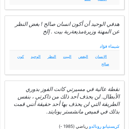
هدفي الوحيد أن أكون انسان صالح ! بغض النظر
عن المهنة وزيرةمذيعةربة بيت . إلخ
شيماء فؤاد
الإنسان
البغض
البيت
النظر
الوحيد
كون
صالح
نقطة عالية في مسيرتي كانت الفوز بدوري
الأبطال. لن يحذف أحد ذلك من ذاكرتي ، بنفس
الطريقة التي لن يحذف بها أحد حقيقة أنني قمت
بذلك في قميص مانشستر يونايتد.
كريستيانو رونالدو
رياضي (1985 -)