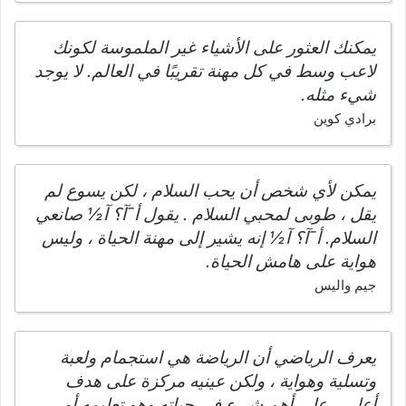
يمكنك العثور على الأشياء غير الملموسة لكونك
لاعب وسط في كل مهنة تقريبًا في العالم. لا يوجد
شيء مثله.
برادي كوين
يمكن لأي شخص أن يحب السلام ، لكن يسوع لم
يقل ، طوبى لمحبي السلام . يقول أ¯آ؟ آ½ صانعي
السلام. أ¯آ؟ آ½ إنه يشير إلى مهنة الحياة ، وليس
هواية على هامش الحياة.
جيم واليس
يعرف الرياضي أن الرياضة هي استجمام ولعبة
وتسلية وهواية ، ولكن عينيه مركزة على هدف
أعلى ، على أهم شيء في حياته وهو تعليمه أو