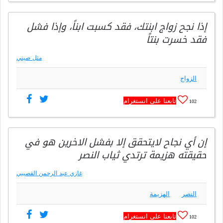
إذا نجح زواج ابنتك، فقد كسبت ابناً، وإذا فشل
فقد خسرت بنتاً
مثل صيني
الزواج
تابعنا على انستغرام
102
إن أي نجاح لايتحقق إلا بفشل الاخرين هو في
حقيقته هزيمة ترتدي ثياب النصر
غازي عبد الرحمن القصيبي
النصر
الهزيمة
تابعنا على انستغرام
102