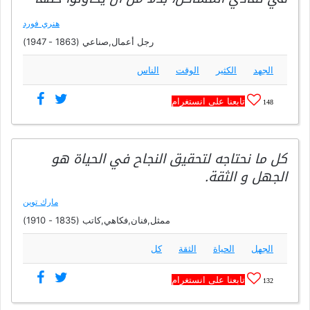
هنري فورد
رجل أعمال,صناعي (1863 - 1947)
الجهد
الكثير
الوقت
الناس
تابعنا على انستغرام
148
كل ما نحتاجه لتحقيق النجاح في الحياة هو
الجهل و الثقة.
مارك توين
ممثل,فنان,فكاهي,كاتب (1835 - 1910)
الجهل
الحياة
الثقة
كل
تابعنا على انستغرام
132