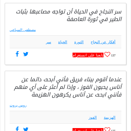
سر النجاح في الحياة أن تواجه مصاعبها بثبات
الطير في ثورة العاصفة
مصطفى السباعي
أفكار عن النجاح
الثورة
الحياة
سر
تابعنا على انستغرام
137
عندما أقوم ببناء فريق فأني أبحث دائما عن
أناس يحبون الفوز ، وإذا لم أعثر على أي منهم
فأنني ابحث عن أناس يكرهون الهزيمة
روس بروت
الهزيمة
الفوز
تابعنا على انستغرام
125