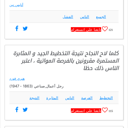
أنايس نين
الجميع
الناس
الفشل
تابعنا على انستغرام
121
كلما لاح النجاح نتيجة التخطيط الجيد و المثابرة
المستمرة مقرونين بالفرصة المواتية ، اعتبر
الناس ذلك حظا
هنري فورد
رجل أعمال,صناعي (1863 - 1947)
التخطيط
الفرصة
الناس
المثابرة
النتيجة
تابعنا على انستغرام
115