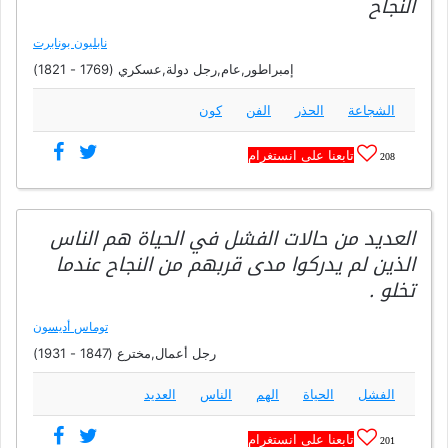
النجاح
نابليون بونابرت
إمبراطور,عام,رجل دولة,عسكري (1769 - 1821)
الشجاعة
الحذر
الفن
كون
تابعنا على انستغرام
208
العديد من حالات الفشل في الحياة هم الناس
الذين لم يدركوا مدى قربهم من النجاح عندما
تخلو .
توماس أديسون
رجل أعمال,مخترع (1847 - 1931)
الفشل
الحياة
الهم
الناس
العديد
تابعنا على انستغرام
201