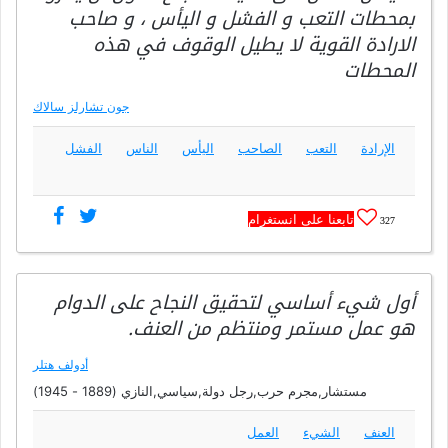
بمحطات التعب و الفشل و اليأس ، و صاحب
الارادة القوية لا يطيل الوقوف في هذه
المحطات
جون تشارلز سالاك
الإرادة
التعب
الصاحب
اليأس
الناس
الفشل
تابعنا على انستغرام
327
أول شيء أساسي لتحقيق النجاح على الدوام
هو عمل مستمر ومنتظم من العنف.
أدولف هتلر
مستشار,مجرم حرب,رجل دولة,سياسي,النازي (1889 - 1945)
العنف
الشيء
العمل