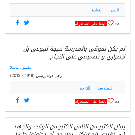
النصر
القيادة
تابعنا على انستغرام
153
لم يكن تفوقي بالمدرسة نتيجة لنبوغي بل
لإصراري و تصميمي على النجاح
نيلسون مانديلا
رجل دولة,رئيس (1918 - 2013)
المدرسة
النتيجة
تابعنا على انستغرام
152
يبذل الكثير من الناس الكثير من الوقت والجهد
في تفادي المشاكل، بدلا من أن يحاولوا حلها