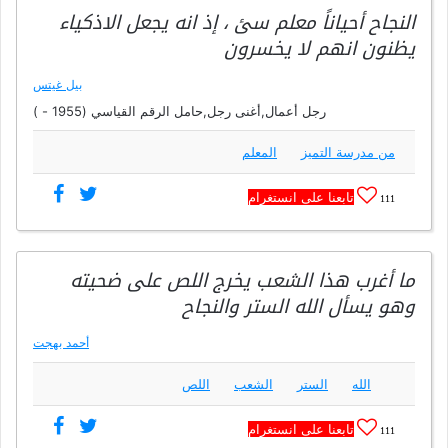
النجاح أحياناً معلم سئ ، إذ انه يجعل الاذكياء
يظنون انهم لا يخسرون
بيل غيتس
رجل أعمال,أغنى رجل,حامل الرقم القياسي (1955 - )
من مدرسة التميز
المعلم
تابعنا على انستغرام
111
ما أغرب هذا الشعب يخرج اللص على ضحيته
وهو يسأل الله الستر والنجاح
أحمد بهجت
الله
الستر
الشعب
اللص
تابعنا على انستغرام
111