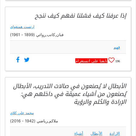
إذا عرفنا كيف فشلنا نفهم كيف ننجح
إرنست همنغواي
فنان,كاتب,روائي (1899 - 1961)
فهم
تابعنا على انستغرام
196
الأبطال لا يُصنعون في صالات التدريب، الأبطال
يُصنعون من أشياء عميقة في داخلهم هي:
الإرادة والحُلم والرؤية
محمد علي كلاي
ملاكم,رياضي (1942 - 2016)
الإرادة
الأبطال
أشياء