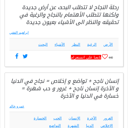
رحلة النجاح لا تتطلب البحث عن أرض جديدة
ولكنها تتطلب الأهتمام بالنجاح والرغبة في
تحقيقه والنظر الى الأشياء بعيون جديدة
إبراهيم الفقي
الأرض
الرغبة
النظر
الأشياء
البحث
تابعنا على انستغرام
440
إنسان ناجح + تواضع و إخلاص = نجاح في الدنيا
و الآخرة إنسان ناجح + غرور و حب شهرة =
خسارة في الدنيا و الآخرة
عمرو خالد
الغرور
الآخرة
الإنسان
الحب
الخسارة
الإخلاص
الدنيا
الشهرة
التواضع