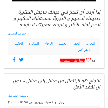
إذا أردت أن تنجح في حياتك فاجعل المثابرة
صديقك الحميم و التجربة مستشارك الحكيم و
الحذر أخاك الأكبر و الرجاء عبقريتك الحارسة
جوزيف أديسون
التجربة
الحذر
الحميم
الرجاء
المثابرة
الحكيم
ما هو أكبر
تابعنا على انستغرام
251
النجاح هو الإنتقال من فشل إلى فشل ،، دون
ان نفقد الأمل
ونستون تشرشل
رجل دولة,سياسي,وزير اول (1874 - 1965)