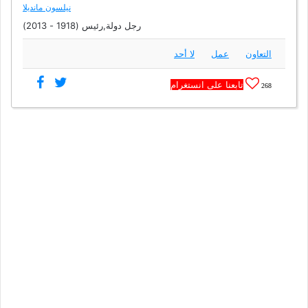
نيلسون مانديلا
رجل دولة,رئيس (1918 - 2013)
التعاون
عمل
لا أحد
تابعنا على انستغرام
268