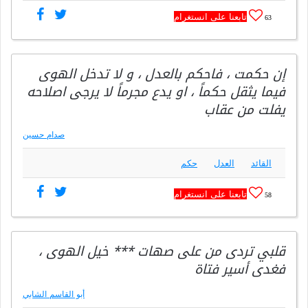
تابعنا على انستغرام
63
إن حكمت ، فاحكم بالعدل ، و لا تدخل الهوى
فيما يثقل حكماً ، او يدع مجرماً لا يرجى اصلاحه
يفلت من عقاب
صدام حسين
القائد
العدل
حكم
تابعنا على انستغرام
58
قلبي تردى من على صهات *** خيل الهوى ،
فغدى أسير فتاة
أبو القاسم الشابي