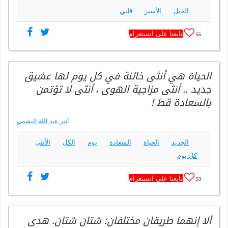
الخيل
الأسير
قلبي
تابعنا على انستغرام
55
الحياة هي أنثى خائنة في كل يوم لها عشيق
جديد .. أنثى مزاجية الهوى ، أنثى لا تؤتمن
بالسعادة قط !
أثير عبد الله النشمي
الجديد
الحياة
السعادة
يوم
الكل
الأنثى
كل يوم
تابعنا على انستغرام
53
ألا إنهما طريقان مختلفان: شتان شتان. هدى