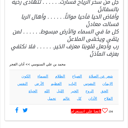
جل من سخر الرياح فسارت. . . . . . تتهادى رخيةً
بالسفائنْ
وأفاض الحيا فأحيا مواتاً. . . . . . وأهال الربا
فسالت معادنْ
كل ما في السماء والأرض مبسوط. . . . . . لمن
يتقي ويخشى الملاعنْ
رب واجعل قلوبنا معزف الخير. . . . . . فلا نكتفي
بعزف المآذنْ
محمد بن علي السنوسي >> آذان الفجر
شعر عن الصلاة
الصباح
الظلام
السماء
الكون
الإيمان
النفوس
الباب
العظيم
الأرض
النفس
الحق
الروح
الخير
الليل
الله
الحياة
الفلاح
الأذان
كل
عالم
تحمل
تابعنا على انستغرام
194