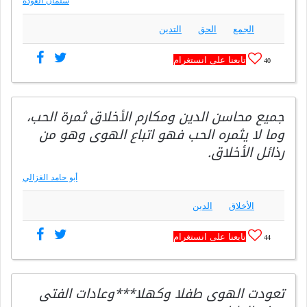
سلمان العودة
الجمع
الحق
التدين
تابعنا على انستغرام
40
جميع محاسن الدين ومكارم الأخلاق ثمرة الحب،
وما لا يثمره الحب فهو اتباع الهوى وهو من
رذائل الأخلاق.
أبو حامد الغزالي
الأخلاق
الدين
تابعنا على انستغرام
44
تعودت الهوى طفلا وكهلا***وعادات الفتى