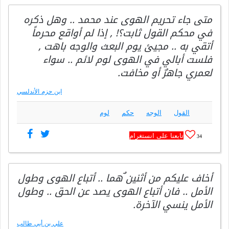
متى جاء تحريم الهوى عند محمد .. وهل ذكره
في محكم القول ثابت؟! , إذا لم أواقع محرماً
أتقي به .. مجيئ يوم البعث والوجه باهت ,
فلست أبالي في الهوى لوم لائم .. سواء
لعمري جاهرٌ أو مخافت.
ابن حزم الأندلسي
القول
الوجه
حكم
لوم
تابعنا على انستغرام
34
أخاف عليكم من أثنين ٌهما .. أتباع الهوى وطول
الأمل .. فان أتباع الهوى يصد عن الحق .. وطول
الأمل ينسي الآخرة.
علي بن أبي طالب