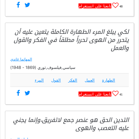
تابعنا على انستغرام
48
لكي يبلغ المرء الطهارة الكاملة يتعين عليه أن
يتحرر من الهوى تحرراً مطلقاً في الفكر والقول
والعمل
المهاتما غاندي
سياسي,فيلسوف,ثوري (1869 - 1948)
الطهارة
العمل
الفكر
القول
المرء
تابعنا على انستغرام
41
التدين الحق هو عنصر جمع لاتفريق،وإنما يجني
عليه التعصب والهوى