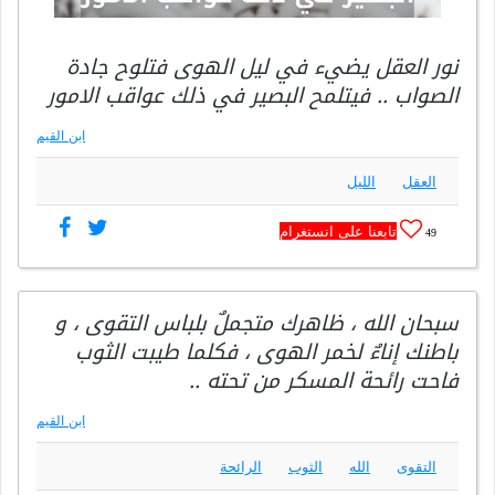
نور العقل يضيء في ليل الهوى فتلوح جادة
الصواب .. فيتلمح البصير في ذلك عواقب الامور
ابن القيم
العقل
الليل
تابعنا على انستغرام
49
سبحان الله ، ظاهرك متجملٌ بلباس التقوى ، و
باطنك إناءٌ لخمر الهوى ، فكلما طيبت الثوب
فاحت رائحة المسكر من تحته ..
ابن القيم
التقوى
الله
الثوب
الرائحة