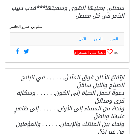
سقتني بعينيها الهوى وسقيتها***فدب دبيب
الخمر في كل مفصل
سلم بن عمرو الخاسر
العين
الخمر
الكل
تابعنا على انستغرام
205
ارتفاعُ الأذان فوق المآذنْ. . . . . . في انبلاج
الصباح والليل ساكنْ
دعوةٌ تحمل الحياة إلى الكون. . . . . . وسكانِه
قرى ومدائنْ
ونداءٌ من السماء إلى الأرض. . . . . . إلى ظاهرٍ
عليها وباطنْ
ولقاء بين الملائك والإيمان. . . . . . والمؤمنين
من غير آذنْ