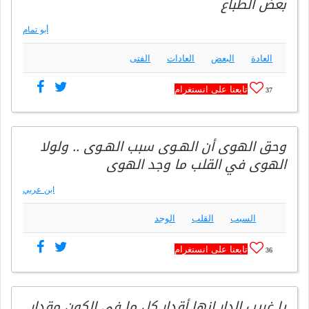
بعض الطباع
أبو تمام
العادة
البعض
العادات
الفتى
تابعنا على انستغرام
37
وحق الهوى أن الهـوى سبب الهـوى .. ولولا
الهوى في القلب ما وجد الهوى
ابن عربي
السبب
القلب
الوجد
تابعنا على انستغرام
36
يا غريب الدار إنها أقدار كل ما في الكون مقدار