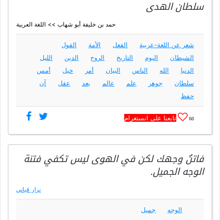
سلطان الهدى
حمد بن خليفة أبو شهاب >> اللغة العربية
شعر عن اللغة-عربية
الفعل
الأمة
القول
الشيطان
اليوم
التاريخ
الروح
الدين
الليل
الدنيا
الله
الناس
البيان
أمر
خيل
أمس
سلطان
جوهر
علم
عالم
بعد
عقل
آن
حفظ
تابعنا على انستغرام
60
فاتنٌ وجهك لكن في الهوى ليس تكفي فتنة
الوجه الجميل.
نزار قباني
الوجه
جميل