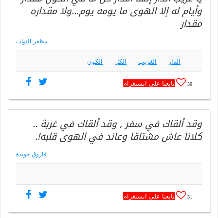
وأيام له إلا الهوى ما يومه يوم…ولا مقداره
مقدار
مظفر النواب
الدار
الغريب
الكل
الكون
تابعنا على انستغرام
30
وقد ألقاك في سفر , وقد ألقاك في غربة ..
كلانا عاش مشتاقا وعاند في الهوى قلبه!.
فاروق جويدة
تابعنا على انستغرام
31