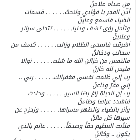
من صداه ملاحنْ
أذّن الفجر يا فؤادي ولاحتْ. . . . . . قسمات
الضياء فاسمع وعاينْ
وتأمل رؤى تشف ودنيا. . . . . . تتجلى سرائر
وعلاينْ
أشرقت فانمحى الظلام وزالت. . . . . . كسف من
سحائب ودخائنْ
فالتمس من خزائن الله ما شئت. . . . . . نوالا
فليس لله خازنْ
رب إني ظلمت نفسي فغفرانك. . . . . . ربي ..
إني مقرّ وذاعنْ
رب إن الحياة زاغ بها السير. . . . . . وحادت
فاشدد عراها وطامنْ
وأنر بالضياء والطهر مسراها. . . . . . وزحزح عن
سيرها كل مائنْ
فلأنت العظيم حقاً وصدقاً. . . . . . عالم بالذي
يكون .. وكائنْ