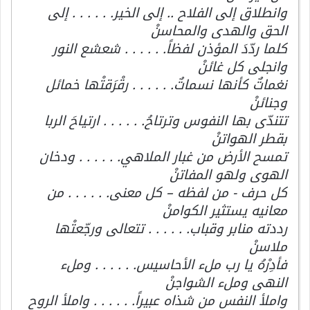
وانطلاق إلى الفلاح .. إلى الخير. . . . . . إلى
الحق والهدى والمحاسنْ
كلما ردّدَ المؤذن لفظاً. . . . . . شعشع النور
وانجلى كل غائنْ
نغماتٌ كأنها نسماتٌ. . . . . . رقْرَقتْها خمائل
وجنائنْ
تتندّى بها النفوس وترتاحُ. . . . . . ارتياحَ الربا
بقطر الهواتنْ
تمسح الأرض من غبار الملاهي. . . . . . ودخان
الهوى ولهو المفاتنْ
كل حرف - من لفظه – كل معنى. . . . . . من
معانيه يستثير الكوامنْ
رددته منابر وقباب. . . . . . تتعالى ورجّعتْها
ملاسنْ
فأدِرْهُ يا رب ملء الأحاسيس. . . . . . وملء
النهى وملء الشواجنْ
واملأ النفس من شذاه عبيراً. . . . . . واملأ الروح