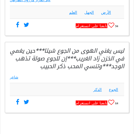
الأرض
الجهل
العلم
تابعنا على انستغرام
94
ليس يغني الهوى من الجوع شيئا***حين يغمي
في الخزن زاد الغريب***إن للجوع صولة تذهب
الوجد***وتنسي المحب ذكر الحبيب
شاعر
الجوع
الذكر
تابعنا على انستغرام
64