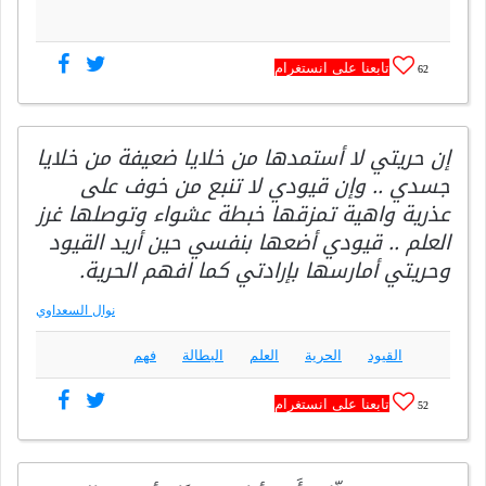
تابعنا على انستغرام
62
إن حريتي لا أستمدها من خلايا ضعيفة من خلايا
جسدي .. وإن قيودي لا تنبع من خوف على
عذرية واهية تمزقها خبطة عشواء وتوصلها غرز
العلم .. قيودي أضعها بنفسي حين أريد القيود
وحريتي أمارسها بإرادتي كما افهم الحرية.
نوال السعداوي
القيود
الحرية
العلم
البطالة
فهم
تابعنا على انستغرام
52