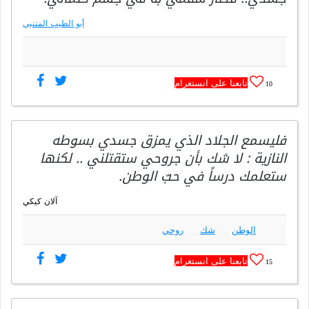
أبو الطيب المتنبي
تابعنا على انستغرام
10
فليسمع الجلاد الذي يمزق جسدي بسوطه
النازية : لا شك بأن جروحي ستقتلني .. لكنها
ستعلمك درساً في حبّ الوطن.
آلان كيكي
الوطن
شك
روحي
تابعنا على انستغرام
15