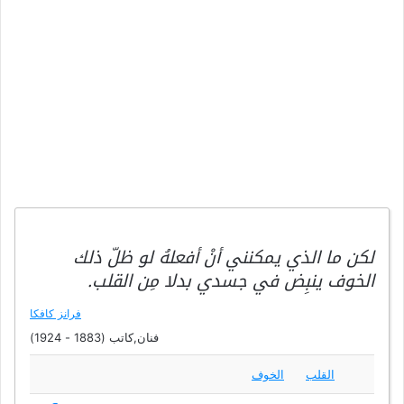
لكن ما الذي يمكنني أنْ أفعلهُ لو ظلّ ذلك
الخوف ينبِض في جسدي بدلا مِن القلب.
فرانز كافكا
فنان,كاتب (1883 - 1924)
القلب
الخوف