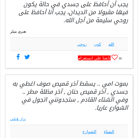
يجب أن أحافظ على جسدي في حالة يكون
فيها مقبولا من الديدان، يجب أنا أحافظ على
روحي سليمة من أجل الله.
هنري ميلر
الله
كون
روحي
تابعنا على انستغرام
16
بموت امي .. يسقط آخر قميص صوف اغطي به
جسدي , آخر قميص حنان , آخر مظلة مطر ..
وفي الشتاء القادم , ستجدونني اتجول في
الشوارع عاريا.
نزار قباني
الشتاء
الشوارع