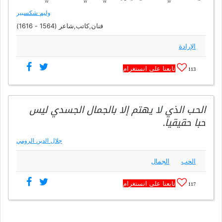
وليم شكسبير
فنان,كاتب,شاعر (1564 - 1616)
الإرادة
تابعنا على انستغرام
113
الحب الذي لا يهتم إلا بالجمال الجسدي ليس
حبا حقيقيا.
جلال الدين الرومي
الحب
الجمال
تابعنا على انستغرام
117