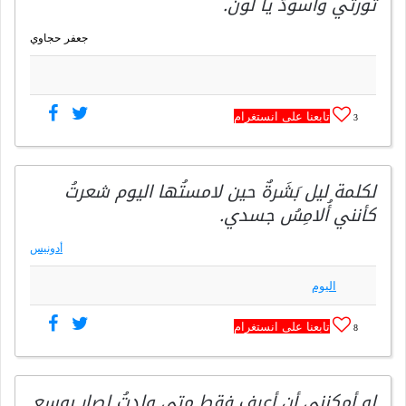
ثورتي ‏واسودَّ يا لونُ.
جعفر حجاوي
تابعنا على انستغرام
3
لكلمة ليل بَشَرةٌ حين لامستُها اليوم شعرتُ
كأنني أُلامِسُ جسدي.
أدونيس
اليوم
تابعنا على انستغرام
8
لو أمكنني أن أعرف فقط متى ولدتُ لصار بوسع