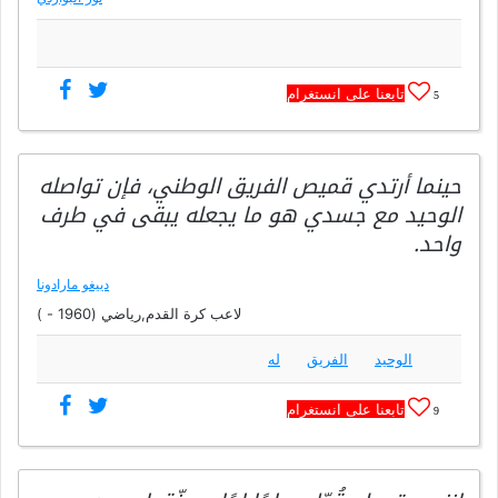
تابعنا على انستغرام
5
حينما أرتدي قميص الفريق الوطني، فإن تواصله
الوحيد مع جسدي هو ما يجعله يبقى في طرف
واحد.
دييغو مارادونا
لاعب كرة القدم,رياضي (1960 - )
الوحيد
الفريق
له
تابعنا على انستغرام
9