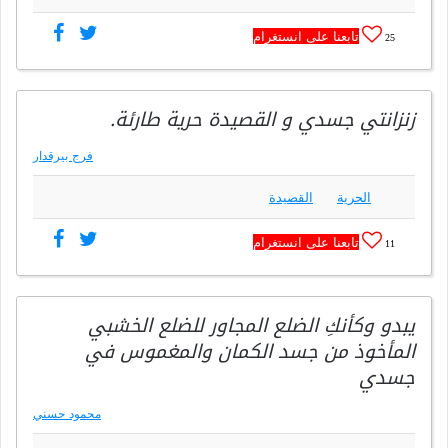
تابعنا على انستغرام
25
زنزانتي جسدي و القصيدة حرية طارئة.
فرج بيرقدار
الحرية
القصيدة
تابعنا على انستغرام
11
يبدو وكأنكِ الضلع المجاور للضلع الخشبي
المأخوذ من جسد الكمان والمغموس في
جسدي
محمود حسني