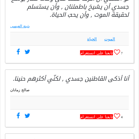
جسدي أن يشيخ باطمئنان , وأن يستسلم
لحقيقة الموت , وأن يحبّ الحياة.
بثينة العيسى
الموت
الحياة
تابعنا على انستغرام
7
أنا أذكى القاطنين جسدي , لكنّي أكثرهم حنينا.
صالح زمانان
تابعنا على انستغرام
4