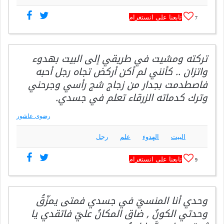
تابعنا على انستغرام
7
تركته ومشيت في طريقي إلى البيت بهدوء
واتزان .. كأنني لم أكن أركض تجاه رجل أحبه
فاصطدمت بجدار من زجاج شج رأسي وجرحني
وترك كدماته الزرقاء تعلم في جسدي.
رضوى عاشور
البيت
الهدوء
علم
رجل
تابعنا على انستغرام
9
وحدي أنا المنسيّ في جسدي فمتى يمزّقُ
وحدتي الكونُ , ضاق المكانُ عليّ ‏فاتقدي ‏يا