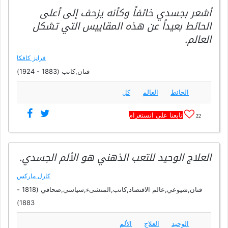
أشعر بجسدي خائفاً وكأنه يزحف إلى أعلى
الحائط بعيداً عن هذه المقاييس التي تشكل
العالم.
فرانز كافكا
فنان,كاتب (1883 - 1924)
الحائط
العالم
كل
تابعنا على انستغرام
22
العلاج الوحيد للتعب الذهني هو الألم الجسدي.
كارل ماركس
فنان,شيوعي,عالم الاقتصاد,كاتب,المنشىء,سياسي,صحافي (1818 -
1883)
الوحيد
العلاج
الألم