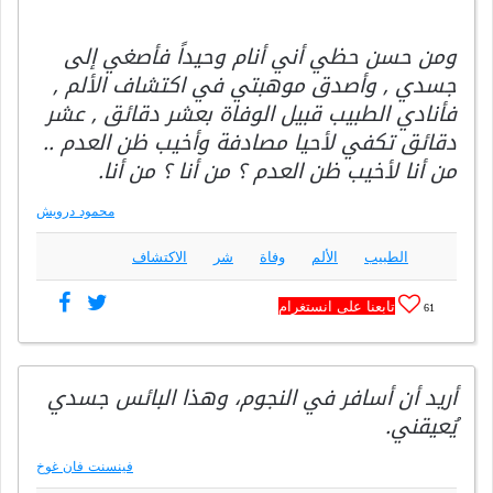
ومن حسن حظي أني أنام وحيداً فأصغي إلى
جسدي , وأصدق موهبتي في اكتشاف الألم ,
فأنادي الطبيب قبيل الوفاة بعشر دقائق , عشر
دقائق تكفي لأحيا مصادفة وأخيب ظن العدم ..
من أنا لأخيب ظن العدم ؟ من أنا ؟ من أنا.
محمود درويش
الطبيب
الألم
وفاة
شر
الاكتشاف
تابعنا على انستغرام
61
أريد أن أسافر في النجوم، وهذا البائس جسدي
يُعيقني.
فينسنت فان غوخ