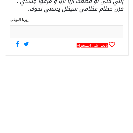
إنني حتى لو قُطّعت اربًا اربًا و مزّقوا جسدي ،
فإن حطام عظامي سيظل يسعي نحوك.
زوربا اليوناني
تابعنا على انستغرام
4