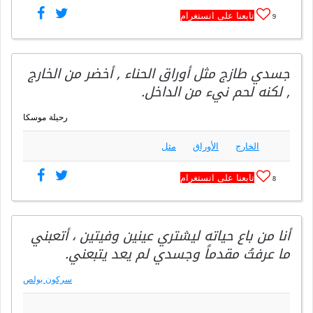
تابعنا على انستغرام
9
جسدي طازج مثل أوراق الحناء , أخضر من الخارج
, لكنه لحم نيء من الداخل.
رحيلة موسكا
الخارج
الأوراق
مثل
تابعنا على انستغرام
8
أنا من باع حياته ليشتري عينين وفيتين ، أتعبني
ما عرفتُ مقدماً وجسدي لم يعد يتبعني.
سركون بولص