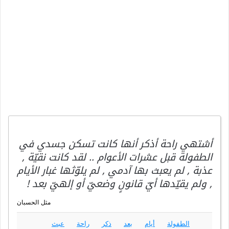
أشتهي راحة أذكر أنها كانت تسكن جسدي في
الطفولة قبل عشرات الأعوام .. لقد كانت نقيّة ,
عذبة , لم يعبث بها آدمي , لم يلوّثها غبار الأيام
, ولم يقيّدها أيّ قانونٍ وضعيّ أو إلهيّ بعد !
مثل الحسبان
الطفولة
أيام
بعد
ذكر
راحة
عبث