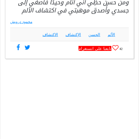
ومن حسن حظِّي أَني أنام وحيدًا فأصغي إلى
جسدي وأُصدق موهبتي في اكتشاف الألم
محمود درويش
الألم
الحسن
الإكتشاف
الاكتشاف
تابعنا على انستغرام
42