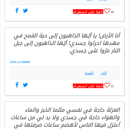
تابعنا على انستغرام
19
أنا الأرض! يا أيّها الذاهبون إلى حبة القمح في
مهدها احرثوا جسدي! أيّها الذاهبون إلى جبل
النار مرّوا على جسدي.
محمود درويش
النار
القمح
تابعنا على انستغرام
15
العزلة حاجة في نفسي مثلما الخبز والماء
والهواء حاجة في جسدي ولا بد لي من ساعات
أعتزل فيها الناس لأهضم ساعات صرفتها في