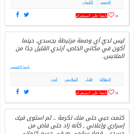
الجسد
الكمان
تابعنا على انستغرام
13
ليس لديّ أي وصمة مرتبطة بجسدي. حينما
أكون في مكاني الخاص، أرتدي القليل جدًا من
الملابس.
بادما لاكشمي
البطالة
قليل
الملابس
كون
تابعنا على انستغرام
13
كتمت حبي حتى منك تكرمة .. ثم استوى فيك
إسراري وإعلاني , كأنه زاد حتى فاض من
جسدي.. فصار سقمي به في جسم كتماني.