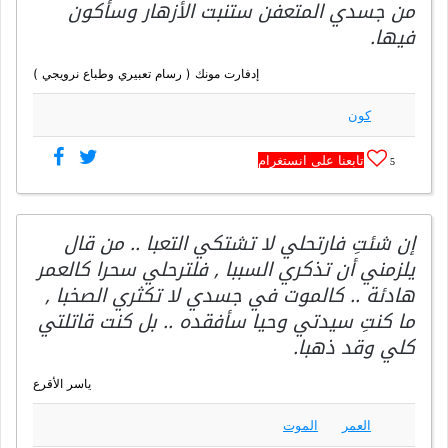
من جسدي المتعفن ستنبت الأزهار وسأكون
فيها.
إدفارت مونك ( رسام تعبيري وطباع نرويجي )
كون
تابعنا على انستغرام
5
إن شئتِ فارتحلي لا تشتكي التعبا .. من قال
يلزمني أن تذكري السببا , فلترحلي سحرا كالعمر
هادئة .. كالموت في جسدي لا تكثري الصخبا ,
ما كنتِ سيدتي وحيا سأفقده .. بل كنت قاتلتي
كلي وقد ذهبا.
ياسر الأقرع
العمر
الموت