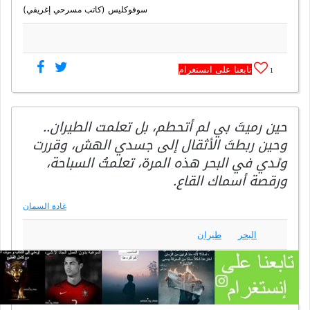
سوفوكليس (كاتب مسرحي إغريقي)
تابعنا على انستغرام
1
حين رميتَ بي لم أتحطم، بل تعلمت الطيران..
وحين ربطتَ الأثقال إلى جسدي الهش، وقررت
وئدي في البحر هذه المرة، تعلمتُ السباحة،
ورقصة أسماك القاع.
غادة السمان
البحر
طيران
تابعنا على انستغرام
4