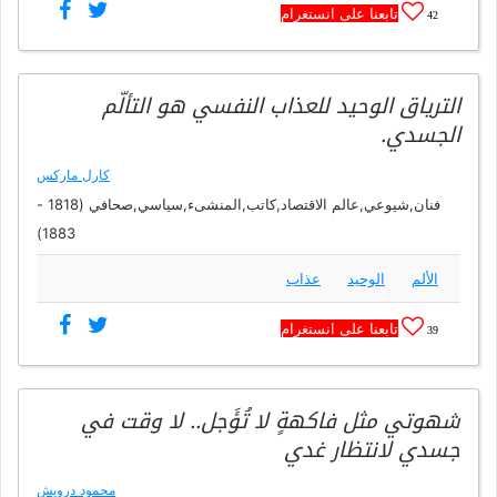
تابعنا على انستغرام
42
الترياق الوحيد للعذاب النفسي هو التألّم
الجسدي.
كارل ماركس
فنان,شيوعي,عالم الاقتصاد,كاتب,المنشىء,سياسي,صحافي (1818 -
1883)
الألم
الوحيد
عذاب
تابعنا على انستغرام
39
شهوتي مثل فاكهةٍ لا تُؤَجل.. لا وقت في
جسدي لانتظار غدي
محمود درويش