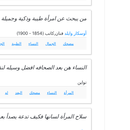
من يبحث عن امرأة طيبة وذكية وجميلة 
أوسكار وايلد
فنان,كاتب (1854 - 1900)
مضحك
الجمال
النساء
الطيبة
الج
النساء هن بعد الصحافه افضل وسيله لنقل
تواين
المرأة
النساء
مضحك
البعد
له
سلاح المرأة لسانها فكيف تدعة يصدأ بع