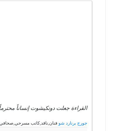
القراءة جعلت دونكيشوت إنساناً محترماً 
جورج برنارد شو
فنان,ناقد,كاتب مسرحي,صحافي,كاتب السي