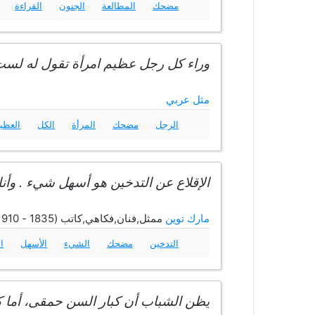
مضحك
المطالعة
الجنون
القراءة
وراء كل رجل عظيم امرأة تقول له لست
مثل عربي
الرجل
مضحك
المرأة
الكل
العظي
الإقلاع عن التدخين هو أسهل شيء . وأن
مارك توين
ممثل,فنان,فكاهي,كاتب (1835 - 1910)
التدخين
مضحك
الشيء
الأسهل
ا
يظن الشباب أن كبار السن حمقى، أما 