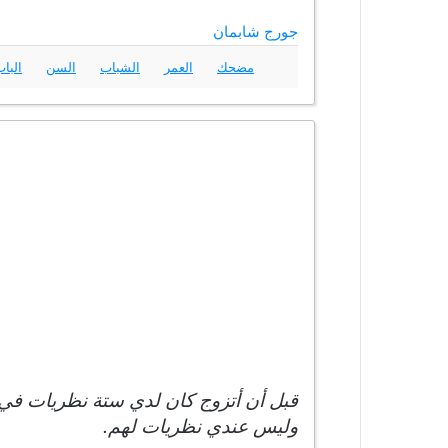
جورج شابمان
مضحك
العمر
الشباب
السن
البا
قبل أن أتزوج كان لدي ستة نظريات في ت
وليس عندي نظريات لهم.