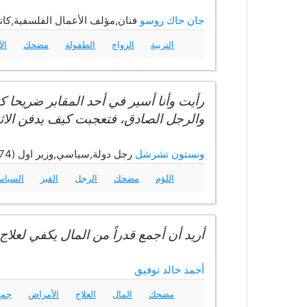
جان جاك روسو
فنان,مؤلف الأعمال الفلسفية,كاتب,فيلسوف
التربية
الزواج
الطفولة
مضحك
ال
رأيت وأنا أسير في أحد المقابر ضريحا 
والرجل الصادق، فتعجبت كيف يدفن الاثن
ونستون تشرشل
رجل دولة,سياسي,وزير اول (1874 - 1965)
اللؤم
مضحك
الرجل
القبر
السيا
أريد أن أجمع قدراً من المال يكفي لعلاج
أحمد خالد توفيق
مضحك
المال
العلاج
الأمراض
جمع