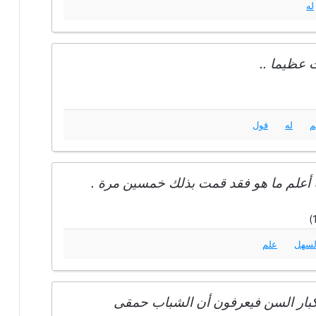
له
 عظيما ..
م
له
قول
ا أعلم ما هو فقد قمت بذلك خمسين مرة .
لسهل
علم
كبار السن فيعرفون أن الشباب حمقى