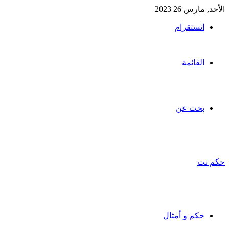
الأحد, مارس 26 2023
انستقرام
القائمة
بحث عن
حكم نت
حكم و أمثال